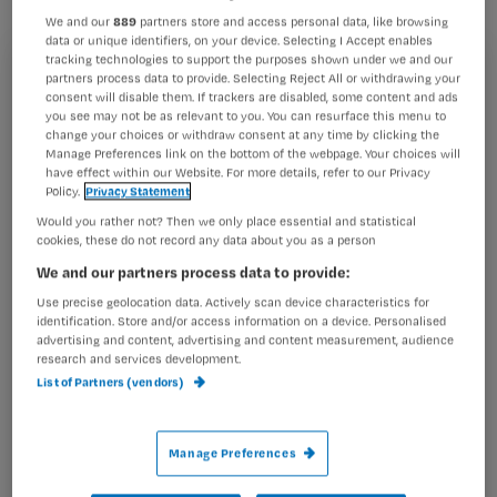
nodig om je profiel ‘100% compleet’ te
We and our
889
partners store and access personal data, like browsing
kunnen maken. Hoe pak je dat aan?
data or unique identifiers, on your device. Selecting I Accept enables
tracking technologies to support the purposes shown under we and our
Registreren
partners process data to provide. Selecting Reject All or withdrawing your
consent will disable them. If trackers are disabled, some content and ads
you see may not be as relevant to you. You can resurface this menu to
Wil je dit artikel lezen?
change your choices or withdraw consent at any time by clicking the
Volgens LinkedIn word je 40 keer zo
Manage Preferences link on the bottom of the webpage. Your choices will
Maak gratis een account aan en lees 2
have effect within our Website. For more details, refer to our Privacy
…
Policy.
Privacy Statement
artikelen gratis per maand
Would you rather not? Then we only place essential and statistical
Al een account of abonnement?
Log dan in
cookies, these do not record any data about you as a person
We and our partners process data to provide:
Use precise geolocation data. Actively scan device characteristics for
identification. Store and/or access information on a device. Personalised
Wat
advertising and content, advertising and content measurement, audience
is
research and services development.
List of Partners (vendors)
je
e-
Kies
mailadres?
Manage Preferences
je
*
wachtwoord