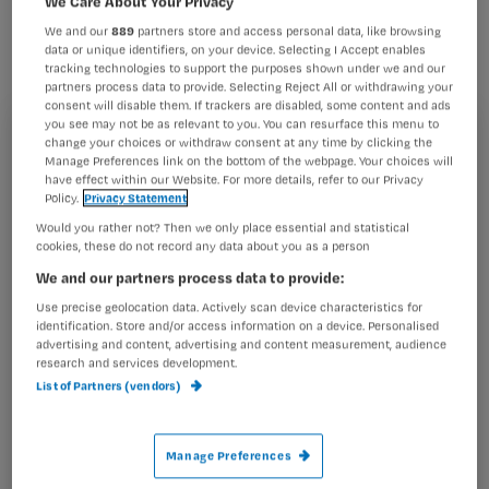
We Care About Your Privacy
Chance Foundation, laat zien wat er
We and our
889
partners store and access personal data, like browsing
allemaal bij komt kijken als een
data or unique identifiers, on your device. Selecting I Accept enables
tracking technologies to support the purposes shown under we and our
patiënt ongeneeslijk ziek is en thuis
partners process data to provide. Selecting Reject All or withdrawing your
wil overlijden.
consent will disable them. If trackers are disabled, some content and ads
you see may not be as relevant to you. You can resurface this menu to
Registreren
change your choices or withdraw consent at any time by clicking the
Manage Preferences link on the bottom of the webpage. Your choices will
have effect within our Website. For more details, refer to our Privacy
Wil je dit artikel lezen?
Policy.
Privacy Statement
De film toont –
Would you rather not? Then we only place essential and statistical
Maak gratis een account aan en lees 2
…
cookies, these do not record any data about you as a person
artikelen gratis per maand
We and our partners process data to provide:
Al een account of abonnement?
Log dan in
Use precise geolocation data. Actively scan device characteristics for
identification. Store and/or access information on a device. Personalised
advertising and content, advertising and content measurement, audience
research and services development.
List of Partners (vendors)
Wat
is
je
Manage Preferences
e-