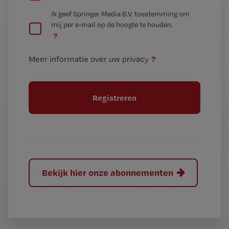
e
G
Ik geef Springer Media B.V. toestemming om
e
mij per e-mail op de hoogte te houden.
e
n
?
e
t
n
i
?
Meer informatie over uw privacy
t
t
i
e
t
l
e
l
?
Bekijk hier onze abonnementen