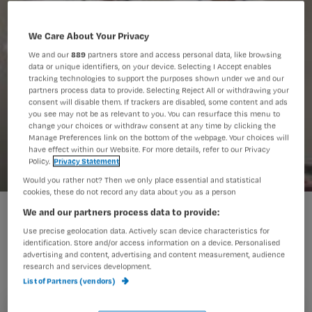
We Care About Your Privacy
We and our
889
partners store and access personal data, like browsing
data or unique identifiers, on your device. Selecting I Accept enables
tracking technologies to support the purposes shown under we and our
partners process data to provide. Selecting Reject All or withdrawing your
consent will disable them. If trackers are disabled, some content and ads
you see may not be as relevant to you. You can resurface this menu to
change your choices or withdraw consent at any time by clicking the
Manage Preferences link on the bottom of the webpage. Your choices will
have effect within our Website. For more details, refer to our Privacy
Policy.
Privacy Statement
Would you rather not? Then we only place essential and statistical
cookies, these do not record any data about you as a person
We and our partners process data to provide:
We zitten om de tafel in het
Use precise geolocation data. Actively scan device characteristics for
identification. Store and/or access information on a device. Personalised
restaurant. Rijen etenden om ons
advertising and content, advertising and content measurement, audience
research and services development.
heen. Wat wordt hier wat verorberd.
List of Partners (vendors)
Wat loopt hier wat wits rond. Ik ga de