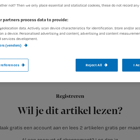
ther not? Then we only place essential and statistical cookies, these do not record any
r partners process data to provide:
geolocation data. Actively scan device characteristics for identification. Store and/or ac
on a device. Personalised advertising and content, advertising and content measuremen
d services development.
Stichting voor vluchteling-Studenten UAF
ners (vendors)
vluchtelingen die een hogere zorgopleidi
verpleegkundigen en artsen.
references
Reject All
I A
Registreren
Op de website
www.uaf.nl/metglans
staat een serie interview
Wil je dit artikel lezen?
aak gratis een account aan en lees 2 artikelen gratis per maa
Al een account of abonnement?
Log dan in