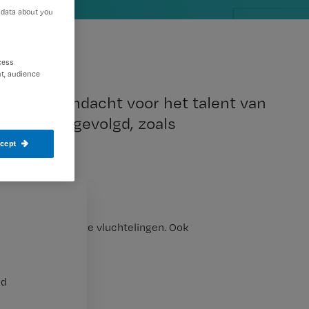
 data about you
cess
t, audience
 vraagt aandacht voor het talent van
ng hebben gevolgd, zoals
ccept
s met vier van deze vluchtelingen. Ook
nd