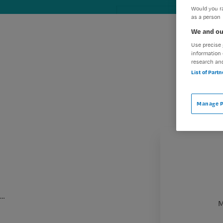
Would you ra
as a person
We and ou
Use precise 
information 
research an
List of Part
Manage P
…
M