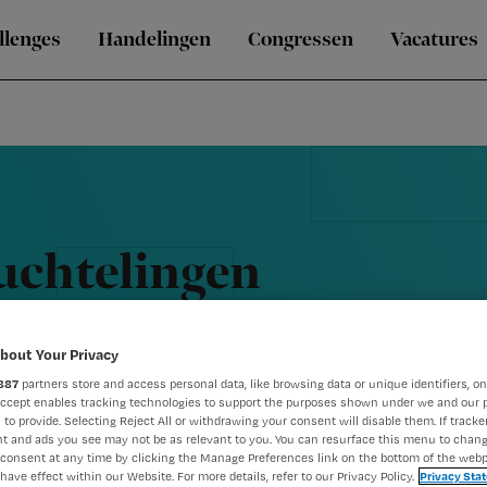
llenges
Handelingen
Congressen
Vacatures
uchtelingen
bout Your Privacy
887
partners store and access personal data, like browsing data or unique identifiers, on
Accept enables tracking technologies to support the purposes shown under we and our 
 to provide. Selecting Reject All or withdrawing your consent will disable them. If tracker
t and ads you see may not be as relevant to you. You can resurface this menu to chan
consent at any time by clicking the Manage Preferences link on the bottom of the webp
have effect within our Website. For more details, refer to our Privacy Policy.
Privacy Sta