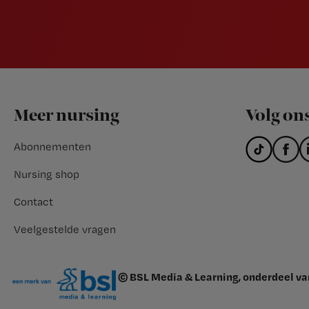
Footer
Meer nursing
Volg on
Abonnementen
Nursing shop
Contact
Veelgestelde vragen
© BSL Media & Learning, onderdeel v