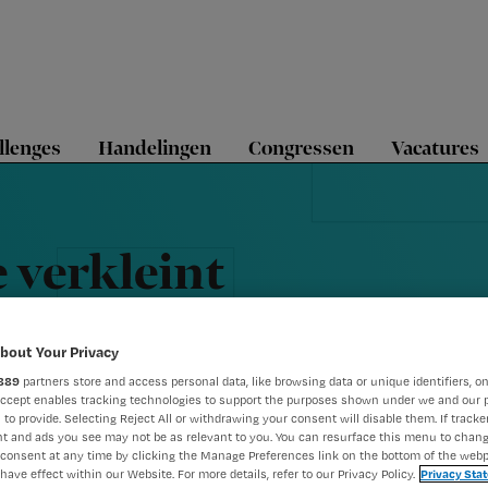
llenges
Handelingen
Congressen
Vacatures
verkleint
r
bout Your Privacy
889
partners store and access personal data, like browsing data or unique identifiers, on
Accept enables tracking technologies to support the purposes shown under we and our 
 to provide. Selecting Reject All or withdrawing your consent will disable them. If tracker
t and ads you see may not be as relevant to you. You can resurface this menu to chan
consent at any time by clicking the Manage Preferences link on the bottom of the webp
have effect within our Website. For more details, refer to our Privacy Policy.
Privacy Sta