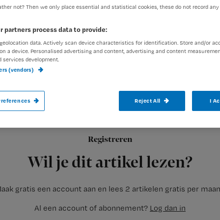
ther not? Then we only place essential and statistical cookies, these do not record any
r partners process data to provide:
geolocation data. Actively scan device characteristics for identification. Store and/or ac
on a device. Personalised advertising and content, advertising and content measuremen
d services development.
Vrouwen die binnen vijf jaar na het begi
ners (vendors)
hormoontherapie lopen aanzienlijk minder
vrouwen die hier later mee starten.
references
Reject All
I A
Registreren
Dit blijkt uit onderzoek aan de
Wil je dit artikel lezen?
aak gratis een account aan en lees 2 artikelen gratis per maa
Al een account of abonnement?
Log dan in