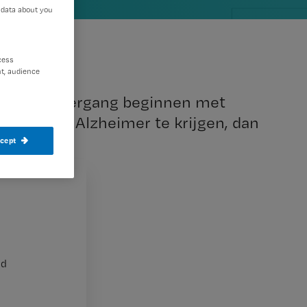
 data about you
cess
t, audience
n van de overgang beginnen met
 kans om Alzheimer te krijgen, dan
ccept
nd