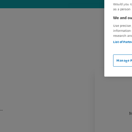
Would you ra
as a person
We and ou
Use precise 
information 
research an
List of Part
Manage P
…
M