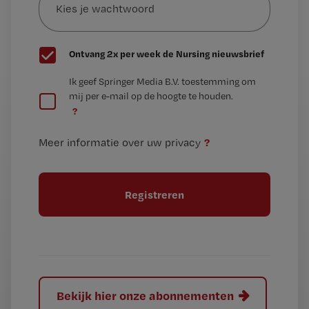
je
*
wachtwoord
G
Ontvang 2x per week de Nursing nieuwsbrief
e
G
Ik geef Springer Media B.V. toestemming om
e
mij per e-mail op de hoogte te houden.
e
n
?
e
t
n
i
?
Meer informatie over uw privacy
t
t
i
e
t
l
e
l
?
Bekijk hier onze abonnementen