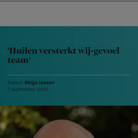
Nursing
W
Skip
Skip
Skip
voor
m
Inloggen
to
to
to
verpleegkundigen
wi
primary
main
footer
jo
navigation
content
Reader
st
Interactions
be
'Huilen versterkt wij-gevoel
team'
Rhijja Jansen
Auteur:
7 september 2015