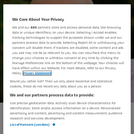
We Care About Your Privacy
We and our
889
partners store and access personal data, like browsing
data or unique identifiers, on your device. Selecting I Accept enables
tracking technologies to support the purposes shown under we and our
partners process data to provide. Selecting Reject All or withdrawing your
consent will disable them. If trackers are disabled, some content and ads
you see may not be as relevant to you. You can resurface this menu to
change your choices or withdraw consent at any time by clicking the
Manage Preferences link on the bottom of the webpage. Your choices will
have effect within our Website. For more details, refer to our Privacy
Policy.
Privacy Statement
Would you rather not? Then we only place essential and statistical
cookies, these do not record any data about you as a person
We and our partners process data to provide:
Use precise geolocation data. Actively scan device characteristics for
identification. Store and/or access information on a device. Personalised
'Huilen versterkt wij-gevoel team'
advertising and content, advertising and content measurement, audience
research and services development.
List of Partners (vendors)