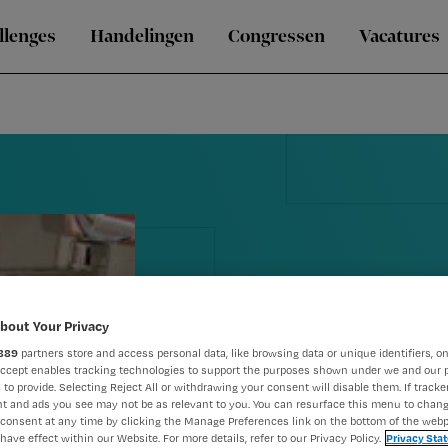
llenges
Handelingen
Congressen
Vacatures
Hygiëne en i
bout Your Privacy
889
partners store and access personal data, like browsing data or unique identifiers, on
verpleeghuiz
Accept enables tracking technologies to support the purposes shown under we and our 
 to provide. Selecting Reject All or withdrawing your consent will disable them. If tracker
t and ads you see may not be as relevant to you. You can resurface this menu to chan
onvoldoend
consent at any time by clicking the Manage Preferences link on the bottom of the webp
have effect within our Website. For more details, refer to our Privacy Policy.
Privacy Sta