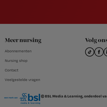
Footer
Meer nursing
Volg on
Abonnementen
Nursing shop
Contact
Veelgestelde vragen
© BSL Media & Learning, onderdeel v