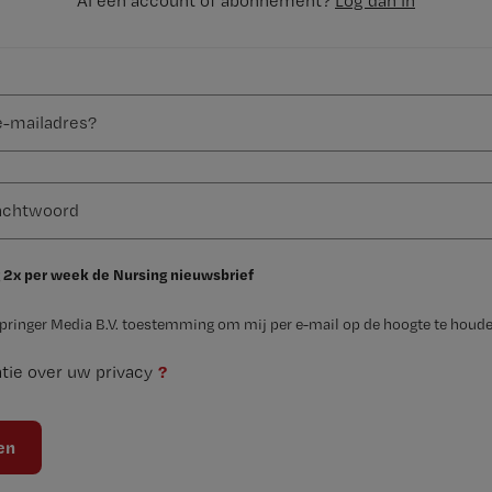
Al een account of abonnement?
Log dan in
 2x per week de Nursing nieuwsbrief
Springer Media B.V. toestemming om mij per e-mail op de hoogte te houde
?
tie over uw privacy