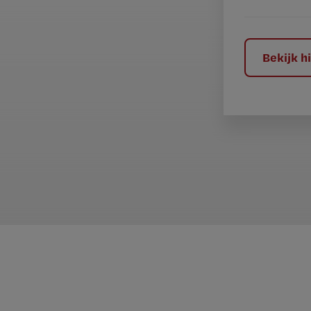
e
l
?
Bekijk 