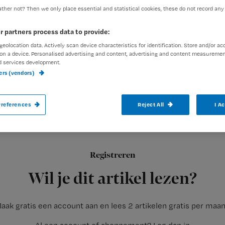
ther not? Then we only place essential and statistical cookies, these do not record any
r partners process data to provide:
Redactie TvV
4 mei 2015
Auteur:
geolocation data. Actively scan device characteristics for identification. Store and/or ac
on a device. Personalised advertising and content, advertising and content measuremen
d services development.
e
ners (vendors)
references
Reject All
I A
Verpleeghuizen werken nog steeds te we
van infecties. Toch kan dit snel verbeterd
Registreren
Instellingen hebben nog te weinig het gevoel dat verbeteringen 
Wil je dit artikel lezen?
aak gratis een account aan en lees 2 artikelen gratis per maa