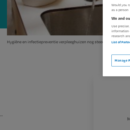
Would you ra
as a person
We and ou
Use precise 
information 
research an
Hygiëne en infectiepreventie verpleeghuizen nog steeds onvoldoend
List of Part
Manage P
…
M