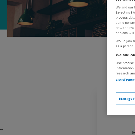
We and our
Selecting I 
process data
some conten
or withdraw 
choices will 
Would you ra
as a person
We and ou
Use precise 
information 
research an
List of Part
Manage P
…
M