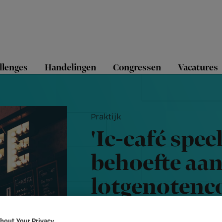
llenges
Handelingen
Congressen
Vacatures
Praktijk
'Ic-café spee
behoefte aa
lotgenotenco
patiënten'
bout Your Privacy