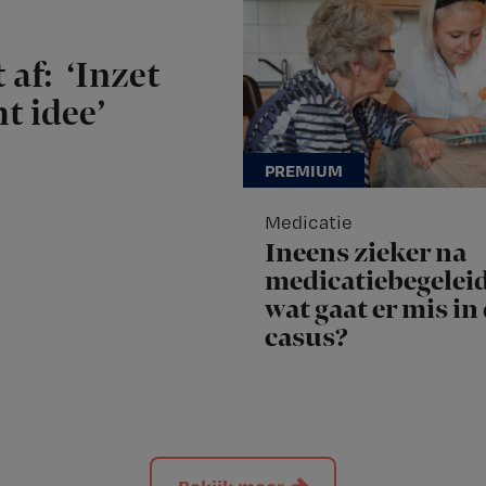
 af: ‘Inzet
t idee’
Medicatie
Ineens zieker na
medicatiebegeleid
wat gaat er mis in
casus?
Bekijk meer