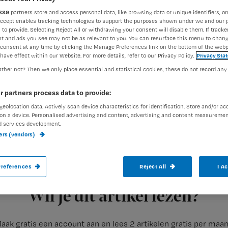
889
partners store and access personal data, like browsing data or unique identifiers, on
Accept enables tracking technologies to support the purposes shown under we and our 
 to provide. Selecting Reject All or withdrawing your consent will disable them. If tracker
Francine Aarts
2 april 2019
Auteur:
t and ads you see may not be as relevant to you. You can resurface this menu to chan
consent at any time by clicking the Manage Preferences link on the bottom of the webp
have effect within our Website. For more details, refer to our Privacy Policy.
Privacy Sta
ther not? Then we only place essential and statistical cookies, these do not record any
r partners process data to provide:
geolocation data. Actively scan device characteristics for identification. Store and/or ac
Vanavond is er een ic-café in Nijmegen. 
on a device. Personalised advertising and content, advertising and content measuremen
familieleden ervaringen uitwisselen met
d services development.
ners (vendors)
jaren na de opname nog met klachten.
references
Reject All
I A
Registreren
De ic-café’s bieden voormalig ic-patiënten en hun
Wil je dit artikel lezen?
aak gratis een account aan en lees 2 artikelen gratis per maa