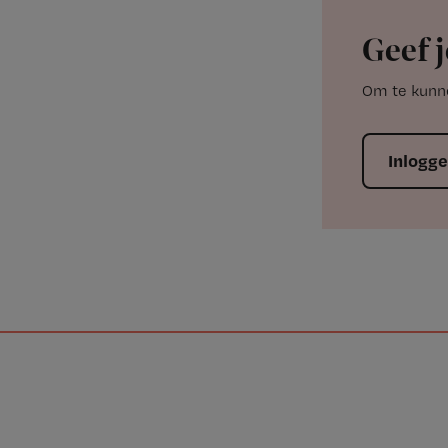
Geef j
Om te kunne
Inlogg