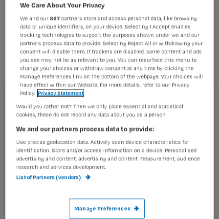
We Care About Your Privacy
We and our
887
partners store and access personal data, like browsing
data or unique identifiers, on your device. Selecting I Accept enables
tracking technologies to support the purposes shown under we and our
partners process data to provide. Selecting Reject All or withdrawing your
Uit voorzorg heeft het ziekenhuis een opnamestop
consent will disable them. If trackers are disabled, some content and ads
afgekondigd voor de afdeling intensieve zorg, meldde
you see may not be as relevant to you. You can resurface this menu to
change your choices or withdraw consent at any time by clicking the
bestuursvoorzitter Pieter van Dreumel van Viecurie.
Manage Preferences link on the bottom of the webpage. Your choices will
have effect within our Website. For more details, refer to our Privacy
Registreren
Policy.
Privacy Statement
Besmetting
Would you rather not? Then we only place essential and statistical
Wil je dit artikel lezen?
cookies, these do not record any data about you as a person
De besmetting
We and our partners process data to provide:
Maak gratis een account aan en lees 2
…
Use precise geolocation data. Actively scan device characteristics for
artikelen gratis per maand
identification. Store and/or access information on a device. Personalised
advertising and content, advertising and content measurement, audience
Al een account of abonnement?
Log dan in
research and services development.
List of Partners (vendors)
Wat
Manage Preferences
is