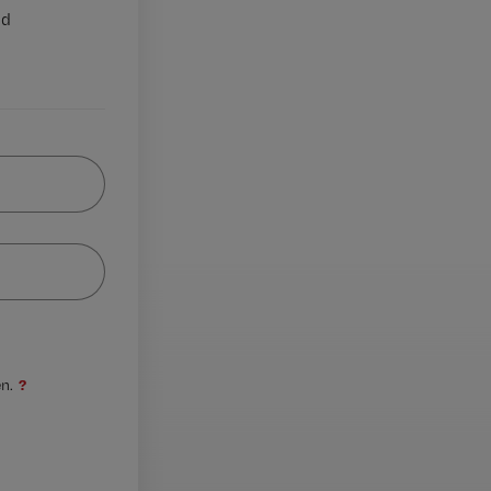
nd
?
n.