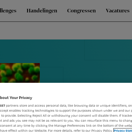
llenges
Handelingen
Congressen
Vacatures
bout Your Privacy
887
partners store and access personal data, like browsing data or unique identifiers, on
ICN update o
Accept enables tracking technologies to support the purposes shown under we and our 
 to provide. Selecting Reject All or withdrawing your consent will disable them. If tracker
(H1N1)
t and ads you see may not be as relevant to you. You can resurface this menu to chan
consent at any time by clicking the Manage Preferences link on the bottom of the webp
have effect within our Website. For more details, refer to our Privacy Policy.
Privacy Sta