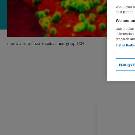
Would you ra
as a person
We and ou
Use precise 
information 
research an
nieuwe_influenza_mexicaanse_griep_ICN
List of Part
Manage P