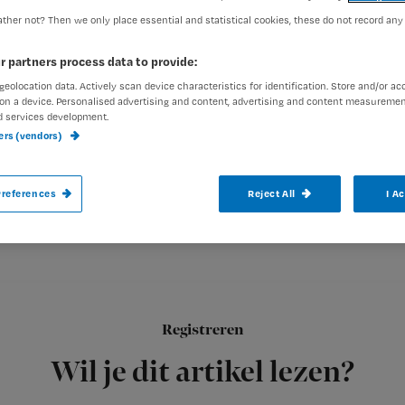
ther not? Then we only place essential and statistical cookies, these do not record any
Redactie TvV
1 juli 2009
Auteur:
r partners process data to provide:
geolocation data. Actively scan device characteristics for identification. Store and/or ac
on a device. Personalised advertising and content, advertising and content measuremen
d services development.
ners (vendors)
De International Council of Nurses (ICN) 
references
Reject All
I A
(pandemie) enkele feiten over de Mexicaan
Registreren
Fase 6 heeft te maken met
Wil je dit artikel lezen?