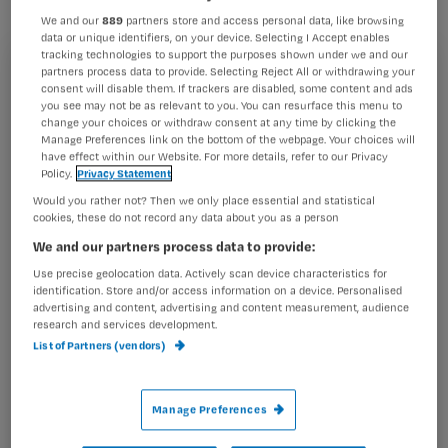
We and our
889
partners store and access personal data, like browsing
data or unique identifiers, on your device. Selecting I Accept enables
tracking technologies to support the purposes shown under we and our
partners process data to provide. Selecting Reject All or withdrawing your
Overal in het land gebeuren proeven met
Registreren
consent will disable them. If trackers are disabled, some content and ads
internetmobieltjes, handcomputers en beeldcontact. Nu
you see may not be as relevant to you. You can resurface this menu to
Wil je dit artikel lezen?
blijft het nog bij proeven. Maar over tien jaar zal de
change your choices or withdraw consent at any time by clicking the
Manage Preferences link on the bottom of the webpage. Your choices will
thuiszorg er totaal
have effect within our Website. For more details, refer to our Privacy
Maak gratis een account aan en lees 2
…
Policy.
Privacy Statement
artikelen gratis per maand
Would you rather not? Then we only place essential and statistical
cookies, these do not record any data about you as a person
Al een account of abonnement?
Log dan in
We and our partners process data to provide:
Use precise geolocation data. Actively scan device characteristics for
identification. Store and/or access information on a device. Personalised
Wat
advertising and content, advertising and content measurement, audience
research and services development.
is
List of Partners (vendors)
je
e-
Kies
mailadres?
Manage Preferences
je
*