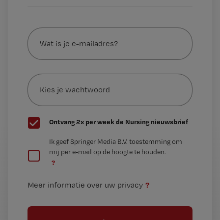
Wat
is
je
e-
Kies
mailadres?
je
*
wachtwoord
G
Ontvang 2x per week de Nursing nieuwsbrief
e
G
Ik geef Springer Media B.V. toestemming om
e
mij per e-mail op de hoogte te houden.
e
n
?
e
t
n
i
?
Meer informatie over uw privacy
t
t
i
e
t
l