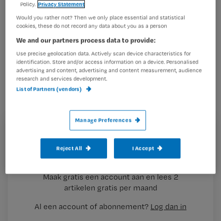
Policy.
Privacy Statement
Would you rather not? Then we only place essential and statistical
Verpleegkundigen en verzorgenden
cookies, these do not record any data about you as a person
kunnen de komende weken een
We and our partners process data to provide:
telefoontje krijgen van de Inspectie
Use precise geolocation data. Actively scan device characteristics for
identification. Store and/or access information on a device. Personalised
voor de Gezondheidszorg (IGZ) over
advertising and content, advertising and content measurement, audience
research and services development.
de meldcode huiselijk geweld en
List of Partners (vendors)
kindermishandeling. De inspectie
checkt voor het eerst per telefoon of
Manage Preferences
en hoe zorgverleners de meldcode
Registreren
gebruiken.
Reject All
I Accept
Wil je dit artikel lezen?
Maak gratis een account aan en lees 2
…
artikelen gratis per maand
Al een account of abonnement?
Log dan in