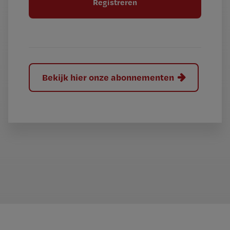
e
l
?
Bekijk hier onze abonnementen