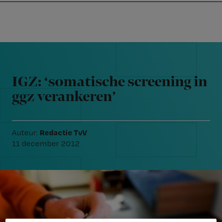
Nursing
W
Skip
Skip
Skip
voor
m
Inloggen
to
to
to
verpleegkundigen
wi
primary
main
footer
jo
navigation
content
Reader
st
Interactions
be
IGZ: ‘somatische screening in
ggz verankeren’
Redactie TvV
Auteur:
11 december 2012