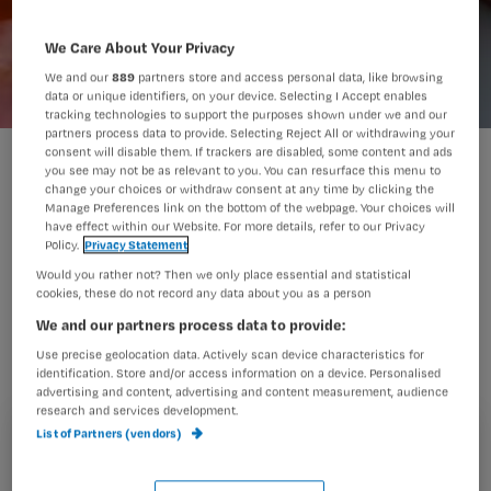
We Care About Your Privacy
We and our
889
partners store and access personal data, like browsing
data or unique identifiers, on your device. Selecting I Accept enables
tracking technologies to support the purposes shown under we and our
partners process data to provide. Selecting Reject All or withdrawing your
consent will disable them. If trackers are disabled, some content and ads
Saat van de gezondheidszorg - Leefstijl foto: Lex van Lieshout
you see may not be as relevant to you. You can resurface this menu to
ANP
change your choices or withdraw consent at any time by clicking the
Manage Preferences link on the bottom of the webpage. Your choices will
have effect within our Website. For more details, refer to our Privacy
De Inspectie voor de gezondheidszorg
Policy.
Privacy Statement
Would you rather not? Then we only place essential and statistical
(IGZ) vindt somatische screening en
cookies, these do not record any data about you as a person
leefstijlbegeleiding een noodzakelijk
We and our partners process data to provide:
onderdeel van verantwoorde zorg voor
Use precise geolocation data. Actively scan device characteristics for
identification. Store and/or access information on a device. Personalised
psychiatrische patiënten. Dat staat in
advertising and content, advertising and content measurement, audience
het rapport’ Staat van de
research and services development.
List of Partners (vendors)
gezondheidszorg 2012 – Preventie in
Registreren
de curatieve en langdurige zorg’. Voor