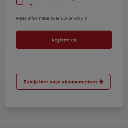
e
n
?
e
t
n
i
?
Meer informatie over uw privacy
t
t
i
e
t
l
e
l
?
Bekijk hier onze abonnementen