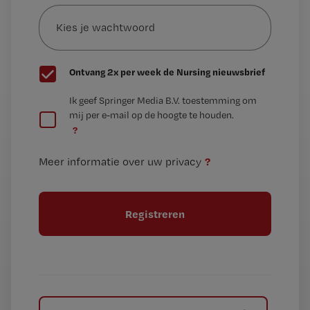
Kies
mailadres?
je
*
wachtwoord
G
Ontvang 2x per week de Nursing nieuwsbrief
e
G
Ik geef Springer Media B.V. toestemming om
e
mij per e-mail op de hoogte te houden.
e
n
?
e
t
n
i
?
Meer informatie over uw privacy
t
t
i
e
t
l
e
l
?