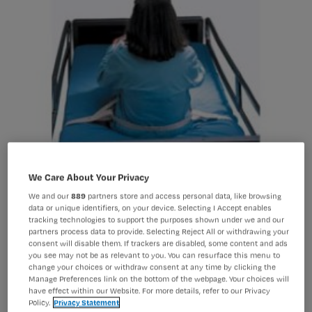
We Care About Your Privacy
IGZ: steeds minder vrijheidsbeperkende maatregelen
We and our
889
partners store and access personal data, like browsing
data or unique identifiers, on your device. Selecting I Accept enables
tracking technologies to support the purposes shown under we and our
partners process data to provide. Selecting Reject All or withdrawing your
consent will disable them. If trackers are disabled, some content and ads
Instellingen in de ouderenzorg zijn
you see may not be as relevant to you. You can resurface this menu to
change your choices or withdraw consent at any time by clicking the
druk bezig met het terugdringen van
Manage Preferences link on the bottom of the webpage. Your choices will
have effect within our Website. For more details, refer to our Privacy
vrijheidsbeperkende maatregelen.
Policy.
Privacy Statement