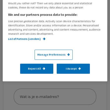
Verpleegkundigen en andere
Would you rather not? Then we only place essential and statistical
cookies, these do not record any data about you as a person
zorgverleners zijn actief op zoek naar
We and our partners process data to provide:
alternatieven voor vrijheidsbeperking,
Use precise geolocation data. Actively scan device characteristics for
waardoor het toepassen ervan
identification. Store and/or access information on a device. Personalised
advertising and content, advertising and content measurement, audience
vermindert. Dat blijkt uit onderzoek
Registreren
research and services development.
van de Inspectie voor de
List of Partners (vendors)
Wil je dit artikel lezen?
Gezondheidszorg
Maak gratis een account aan en lees 2
…
Manage Preferences
artikelen gratis per maand
Al een account of abonnement?
Log dan in
Reject All
I Accept
Wat
is
je
e-