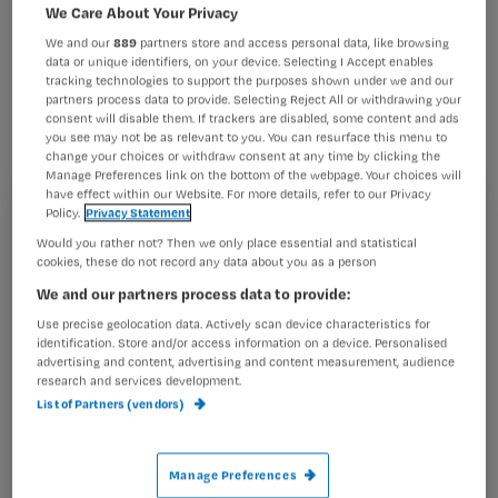
We Care About Your Privacy
We and our
889
partners store and access personal data, like browsing
Vraag:
data or unique identifiers, on your device. Selecting I Accept enables
tracking technologies to support the purposes shown under we and our
Ben ik als 55-plus-verzorgende per 1-1-2009 verplicht
partners process data to provide. Selecting Reject All or withdrawing your
om ook weekend- en avonddiensten te gaan draaien,
consent will disable them. If trackers are disabled, some content and ads
you see may not be as relevant to you. You can resurface this menu to
terwijl ik dat in de afgelopen 24 jaar nog nooit gedaan
change your choices or withdraw consent at any time by clicking the
heb?
Manage Preferences link on the bottom of the webpage. Your choices will
have effect within our Website. For more details, refer to our Privacy
Policy.
Privacy Statement
Registreren
Would you rather not? Then we only place essential and statistical
Antwoord:
Wil je dit artikel lezen?
cookies, these do not record any data about you as a person
Ja, je hebt alleen een vrijstelling
We and our partners process data to provide:
Maak gratis een account aan en lees 2
…
Use precise geolocation data. Actively scan device characteristics for
artikelen gratis per maand
identification. Store and/or access information on a device. Personalised
advertising and content, advertising and content measurement, audience
Al een account of abonnement?
Log dan in
research and services development.
List of Partners (vendors)
Wat
Manage Preferences