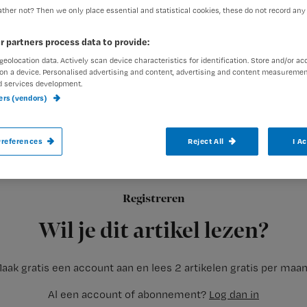
ther not? Then we only place essential and statistical cookies, these do not record any
r partners process data to provide:
Nienke Berends
4 maart 201
Auteur:
geolocation data. Actively scan device characteristics for identification. Store and/or ac
on a device. Personalised advertising and content, advertising and content measuremen
d services development.
ners (vendors)
references
Reject All
I A
In ziekenhuizen waar het aantal verpleeg
verpleegkundigen een hbo-v diploma hebb
ziekenhuizen met minder personeel dat m
Registreren
een internationaal onderzoeksteam in een
Wil je dit artikel lezen?
aak gratis een account aan en lees 2 artikelen gratis per maa
Al een account of abonnement?
Log dan in