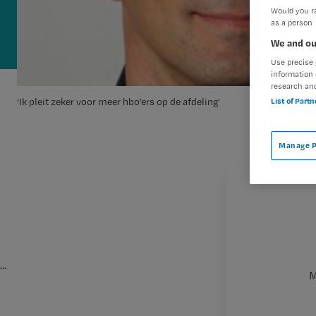
Would you ra
as a person
We and ou
Use precise 
information 
research an
List of Part
‘Ik pleit zeker voor meer hbo’ers op de afdeling’
Manage P
…
M