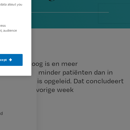
 data about you
4
cess
t, audience
ccept
kundigen hoog is en meer
en, sterven minder patiënten dan in
inder hoog is opgeleid. Dat concludeert
 artikel dat vorige week
nd