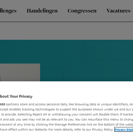
llenges
Handelingen
Congressen
Vacatures
bout Your Privacy
889
partners store and access personal data, like browsing data or unique identifiers, on
‘Ik pleit zek
Accept enables tracking technologies to support the purposes shown under we and our 
 to provide. Selecting Reject All or withdrawing your consent will disable them. If tracker
t and ads you see may not be as relevant to you. You can resurface this menu to chan
hbo’ers op de
consent at any time by clicking the Manage Preferences link on the bottom of the webp
have effect within our Website. For more details, refer to our Privacy Policy.
Privacy Sta