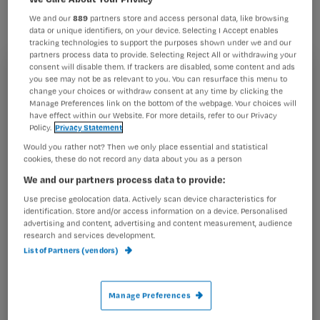
We and our
889
partners store and access personal data, like browsing
data or unique identifiers, on your device. Selecting I Accept enables
tracking technologies to support the purposes shown under we and our
partners process data to provide. Selecting Reject All or withdrawing your
consent will disable them. If trackers are disabled, some content and ads
‘In het eerste jaar van de opleiding tot verzorgende leer je
Registreren
you see may not be as relevant to you. You can resurface this menu to
vooral dingen met betrekking tot de basiszorg. Ook
change your choices or withdraw consent at any time by clicking the
Wil je dit artikel lezen?
Manage Preferences link on the bottom of the webpage. Your choices will
methodisch werken komt aan de orde. Deze zaken mag
have effect within our Website. For more details, refer to our Privacy
je ook in de praktijk uitvoeren, eerst
Policy.
Privacy Statement
Maak gratis een account aan en lees 2
…
Would you rather not? Then we only place essential and statistical
artikelen gratis per maand
cookies, these do not record any data about you as a person
We and our partners process data to provide:
Al een account of abonnement?
Log dan in
Use precise geolocation data. Actively scan device characteristics for
identification. Store and/or access information on a device. Personalised
advertising and content, advertising and content measurement, audience
research and services development.
Wat
List of Partners (vendors)
is
je
e-
Manage Preferences
Kies
mailadres?