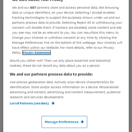
We and our
887
partners store and access personal data, like browsing
data or unique identifiers, on your device. Selecting I Accept enables
tracking technologies to support the purposes shown under we and our
partners process data to provide. Selecting Reject All or withdrawing your
consent will disable them. If trackers are disabled, some content and ads
Nee, dat mag niet. In het normenstelsel Arbeidstijdenwet
Registreren
you see may not be as relevant to you. You can resurface this menu to
(Atw) en Arbeidstijdenbesluit (Atb) staat dat bij een
change your choices or withdraw consent at any time by clicking the
Wil je dit artikel lezen?
Manage Preferences link on the bottom of the webpage. Your choices will
arbeidstijd per dienst van meer dan 5 1/2 uur recht
have effect within our Website. For more details, refer to our Privacy
bestaat op minimaal 1/2 uur pauze, op te splitsen
Policy.
Privacy Statement
Maak gratis een account aan en lees 2
…
Would you rather not? Then we only place essential and statistical
artikelen gratis per maand
cookies, these do not record any data about you as a person
We and our partners process data to provide:
Al een account of abonnement?
Log dan in
Use precise geolocation data. Actively scan device characteristics for
identification. Store and/or access information on a device. Personalised
advertising and content, advertising and content measurement, audience
research and services development.
Wat
List of Partners (vendors)
is
je
e-
Manage Preferences
Kies
mailadres?