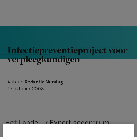
Nursing
W
Skip
Skip
Skip
voor
m
Inloggen
to
to
to
verpleegkundigen
wi
primary
main
footer
jo
navigation
content
Reader
st
Interactions
be
Infectiepreventieproject voor
verpleegkundigen
Redactie Nursing
Auteur:
17 oktober 2008
Het Landelijk Expertisecentrum
Verpleging en Verzorging (LEVV) is