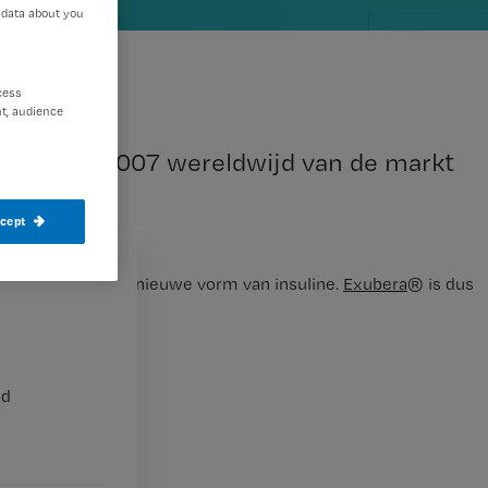
 data about you
cess
t, audience
9 oktober 2007 wereldwijd van de markt
ccept
n artsen van deze nieuwe vorm van insuline.
Exubera
® is dus
nd