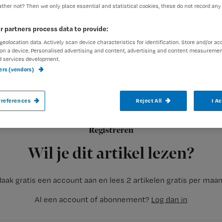
ther not? Then we only place essential and statistical cookies, these do not record any
r partners process data to provide:
geolocation data. Actively scan device characteristics for identification. Store and/or ac
on a device. Personalised advertising and content, advertising and content measuremen
d services development.
ners (vendors)
De inhalatieinsuline (Exubera®) is per 1
gehaald.
references
Reject All
I A
De reden hiervoor is de beperkte acceptatie door patiënten e
Registreren
niet
Wil je dit artikel lezen?
aak gratis een account aan en lees 2 artikelen gratis per maa
Al een account of abonnement?
Log dan in