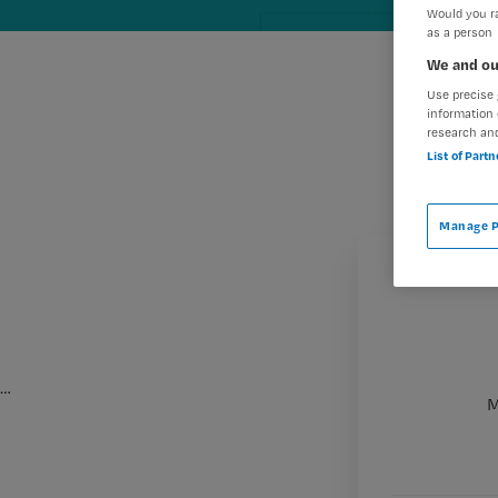
Would you ra
as a person
We and ou
Use precise 
information 
research an
List of Part
Manage P
…
M