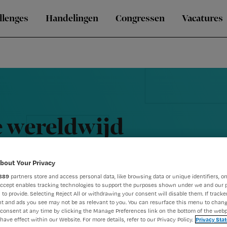
llenges
Handelingen
Congressen
Vacatures
e wereldwijd
bout Your Privacy
889
partners store and access personal data, like browsing data or unique identifiers, on
Accept enables tracking technologies to support the purposes shown under we and our 
 to provide. Selecting Reject All or withdrawing your consent will disable them. If tracker
t and ads you see may not be as relevant to you. You can resurface this menu to chan
consent at any time by clicking the Manage Preferences link on the bottom of the webp
have effect within our Website. For more details, refer to our Privacy Policy.
Privacy Sta