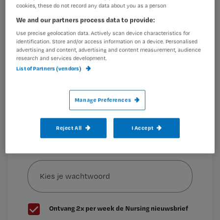
Registreren
cookies, these do not record any data about you as a person
Wil je dit artikel lezen?
We and our partners process data to provide:
De Inspectie voor de Gezondheidszorg (IGZ) gaat daarom
in een korte serie extra bezoeken kijken
Use precise geolocation data. Actively scan device characteristics for
Maak gratis een account aan en lees 2
identification. Store and/or access information on a device. Personalised
…
advertising and content, advertising and content measurement, audience
artikelen gratis per maand
research and services development.
List of Partners (vendors)
Al een account of abonnement?
Log dan in
Manage Preferences
Wat
is
Reject All
I Accept
je
e-
Kies
mailadres?
je
*
wachtwoord
G
Ontvang 2x per week de Nursing nieuwsbrief
e