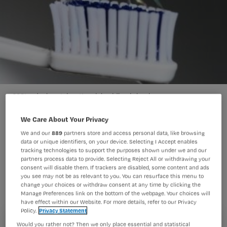
398tandenborstel_nationalebeeldbank_houben
We Care About Your Privacy
We and our
889
partners store and access personal data, like browsing
Staatssecretaris Veldhuijzen van
data or unique identifiers, on your device. Selecting I Accept enables
tracking technologies to support the purposes shown under we and our
Zanten wil extra aandacht voor
partners process data to provide. Selecting Reject All or withdrawing your
mondzorg in verpleeg- en
consent will disable them. If trackers are disabled, some content and ads
you see may not be as relevant to you. You can resurface this menu to
verzorgingshuizen. Dat schrijft zij in
change your choices or withdraw consent at any time by clicking the
Manage Preferences link on the bottom of the webpage. Your choices will
antwoord op Kamervragen.
have effect within our Website. For more details, refer to our Privacy
Policy.
Privacy Statement
Would you rather not? Then we only place essential and statistical