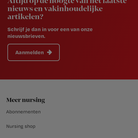
Altijd op de hoogte van het laatste
nieuws en vakinhoudelijke
artikelen?
Schrijf je dan in voor een van onze
nieuwsbrieven.
Aanmelden
Footer
Meer nursing
Abonnementen
Nursing shop