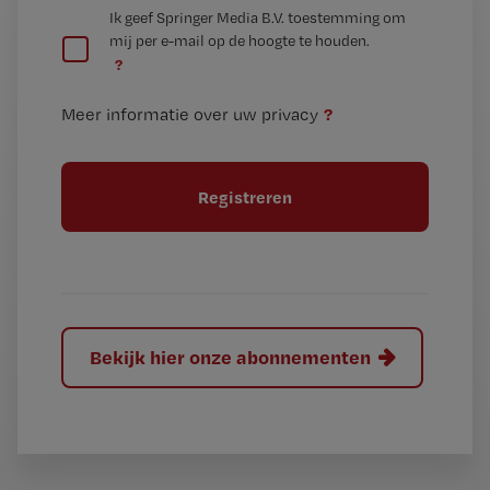
G
Ik geef Springer Media B.V. toestemming om
e
mij per e-mail op de hoogte te houden.
e
n
?
e
t
n
i
?
Meer informatie over uw privacy
t
t
i
e
t
l
e
l
?
Bekijk hier onze abonnementen