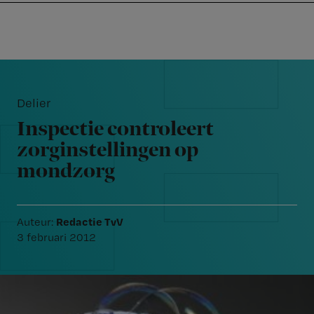
Nursing
W
Skip
Skip
Skip
voor
m
Inloggen
to
to
to
verpleegkundigen
wi
primary
main
footer
jo
navigation
content
Reader
st
Interactions
be
Delier
Inspectie controleert
zorginstellingen op
mondzorg
Redactie TvV
Auteur:
3 februari 2012