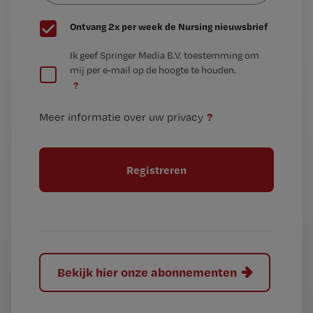
G
Ontvang 2x per week de Nursing nieuwsbrief
e
G
Ik geef Springer Media B.V. toestemming om
e
mij per e-mail op de hoogte te houden.
e
n
?
e
t
n
i
?
Meer informatie over uw privacy
t
t
i
e
t
l
e
l
?
Bekijk hier onze abonnementen