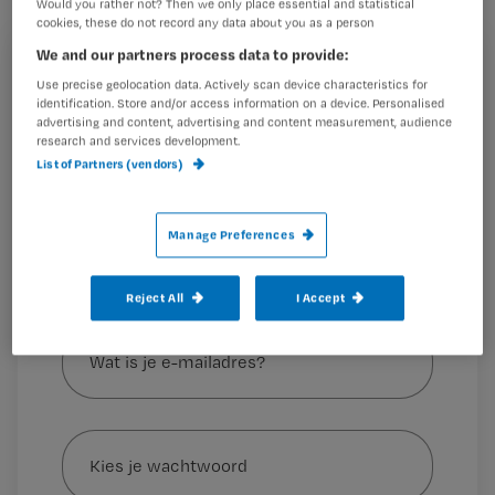
in de ouderenzorg.
Would you rather not? Then we only place essential and statistical
cookies, these do not record any data about you as a person
We and our partners process data to provide:
Registreren
Use precise geolocation data. Actively scan device characteristics for
identification. Store and/or access information on a device. Personalised
Wil je dit artikel lezen?
Dat betekent dat honderd zorginstellingen dit voorjaar
advertising and content, advertising and content measurement, audience
een bezoek krijgen. Dan wordt gekeken
research and services development.
Maak gratis een account aan en lees 2
…
List of Partners (vendors)
artikelen gratis per maand
Al een account of abonnement?
Log dan in
Manage Preferences
Reject All
I Accept
Wat
is
je
e-
Kies
mailadres?
je
*
wachtwoord