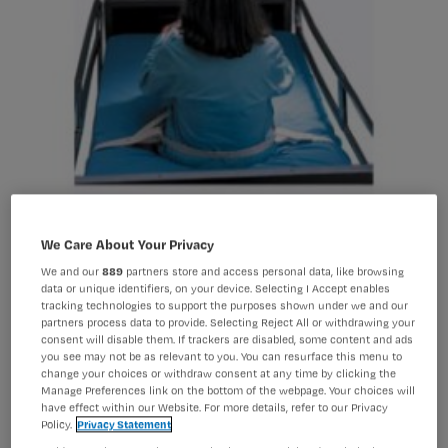
We Care About Your Privacy
Inspectie gaat weer op fixeren controleren
We and our
889
partners store and access personal data, like browsing
data or unique identifiers, on your device. Selecting I Accept enables
tracking technologies to support the purposes shown under we and our
partners process data to provide. Selecting Reject All or withdrawing your
De Inspectie voor de Gezondheidszorg
consent will disable them. If trackers are disabled, some content and ads
you see may not be as relevant to you. You can resurface this menu to
(IGZ) start dit voorjaar met een
change your choices or withdraw consent at any time by clicking the
Manage Preferences link on the bottom of the webpage. Your choices will
tweede onderzoek naar de toepassing
have effect within our Website. For more details, refer to our Privacy
van vrijheidsbeperkende maatregelen
Policy.
Privacy Statement