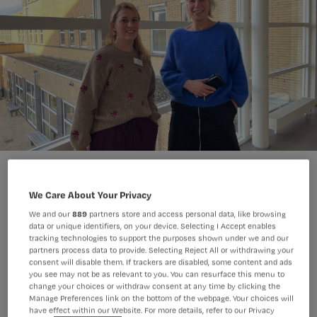
We Care About Your Privacy
We and our
889
partners store and access personal data, like browsing
Bij GGz Centraal werken verpleegkundig specialisten
data or unique identifiers, on your device. Selecting I Accept enables
tracking technologies to support the purposes shown under we and our
Dagmar Radelaar en Saskia Soeters elke dag met mensen
partners process data to provide. Selecting Reject All or withdrawing your
met complexe psychiatrische problematiek. Ze vertellen
consent will disable them. If trackers are disabled, some content and ads
hoe het is om zo dicht bij cliënten te staan, waarom dit
you see may not be as relevant to you. You can resurface this menu to
change your choices or withdraw consent at any time by clicking the
werk zo betekenisvol is en wat hen motiveert.
Manage Preferences link on the bottom of the webpage. Your choices will
have effect within our Website. For more details, refer to our Privacy
GGz Centraal is op zoek naar een nieuwe verpleegkundig