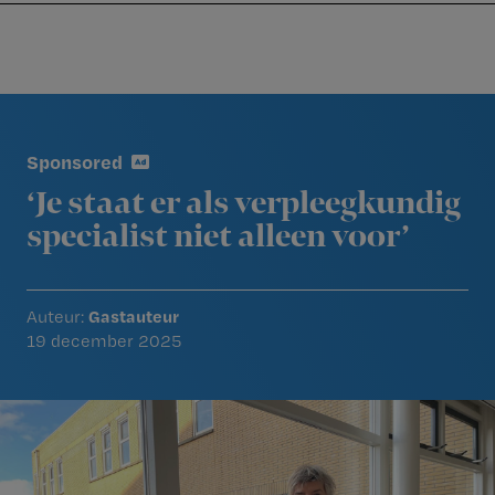
Nursing
W
Skip
Skip
Skip
voor
m
Inloggen
to
to
to
verpleegkundigen
wi
primary
main
footer
jo
navigation
content
Reader
st
Interactions
be
Sponsored
‘Je staat er als verpleegkundig
specialist niet alleen voor’
Gastauteur
Auteur:
19 december 2025