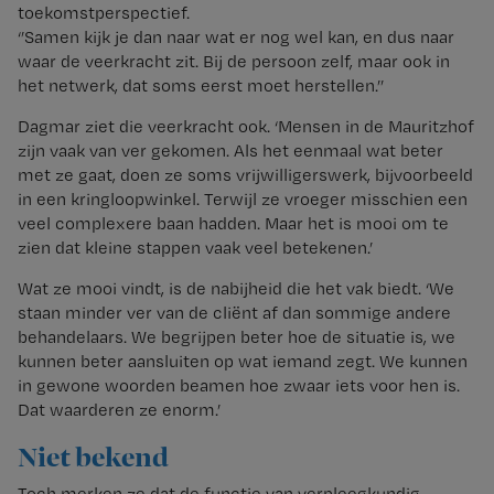
toekomstperspectief.
‘’Samen kijk je dan naar wat er nog wel kan, en dus naar
waar de veerkracht zit. Bij de persoon zelf, maar ook in
het netwerk, dat soms eerst moet herstellen.’’
Dagmar ziet die veerkracht ook. ‘Mensen in de Mauritzhof
zijn vaak van ver gekomen. Als het eenmaal wat beter
met ze gaat, doen ze soms vrijwilligerswerk, bijvoorbeeld
in een kringloopwinkel. Terwijl ze vroeger misschien een
veel complexere baan hadden. Maar het is mooi om te
zien dat kleine stappen vaak veel betekenen.’
Wat ze mooi vindt, is de nabijheid die het vak biedt. ‘We
staan minder ver van de cliënt af dan sommige andere
behandelaars. We begrijpen beter hoe de situatie is, we
kunnen beter aansluiten op wat iemand zegt. We kunnen
in gewone woorden beamen hoe zwaar iets voor hen is.
Dat waarderen ze enorm.’
Niet bekend
Toch merken ze dat de functie van verpleegkundig