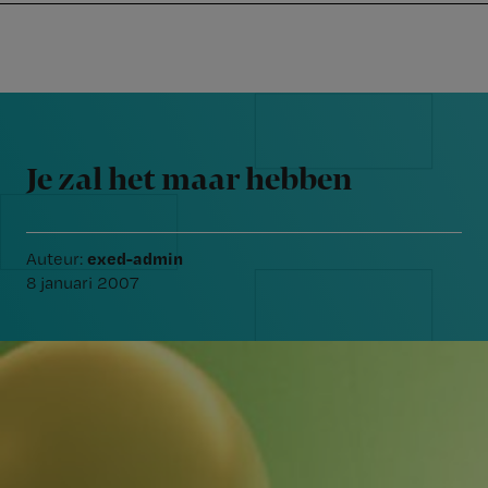
Nursing
W
Skip
Skip
Skip
voor
m
Inloggen
to
to
to
verpleegkundigen
wi
primary
main
footer
jo
navigation
content
Reader
st
Interactions
be
Je zal het maar hebben
exed-admin
Auteur:
8 januari 2007