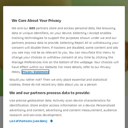
We Care About Your Privacy
We and our
889
partners store and access personal data, like browsing
data or unique identifiers, on your device. Selecting I Accept enables
tracking technologies to support the purposes shown under we and our
partners process data to provide. Selecting Reject All or withdrawing your
consent will disable them. If trackers are disabled, some content and ads
you see may not be as relevant to you. You can resurface this menu to
change your choices or withdraw consent at any time by clicking the
Manage Preferences link on the bottom of the webpage. Your choices will
have effect within our Website. For more details, refer to our Privacy
Policy.
Privacy Statement
Would you rather not? Then we only place essential and statistical
cookies, these do not record any data about you as a person
We and our partners process data to provide:
Use precise geolocation data. Actively scan device characteristics for
identification. Store and/or access information on a device. Personalised
advertising and content, advertising and content measurement, audience
Voor ééns en altijd klaar zijn met het
research and services development.
gestaar en duidelijkheid verschaffen.
List of Partners (vendors)