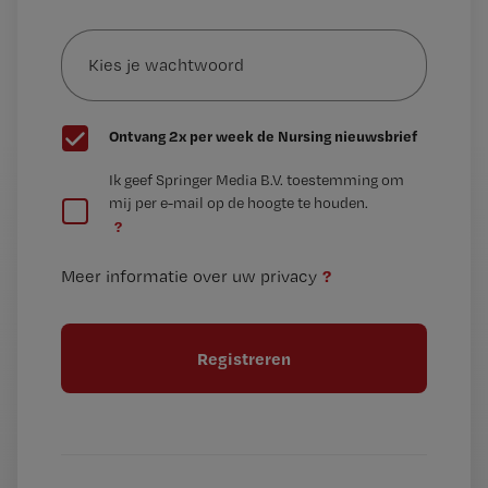
e-
Kies
mailadres?
je
*
wachtwoord
G
Ontvang 2x per week de Nursing nieuwsbrief
e
G
Ik geef Springer Media B.V. toestemming om
e
mij per e-mail op de hoogte te houden.
e
n
?
e
t
n
i
?
Meer informatie over uw privacy
t
t
i
e
t
l
e
l
?