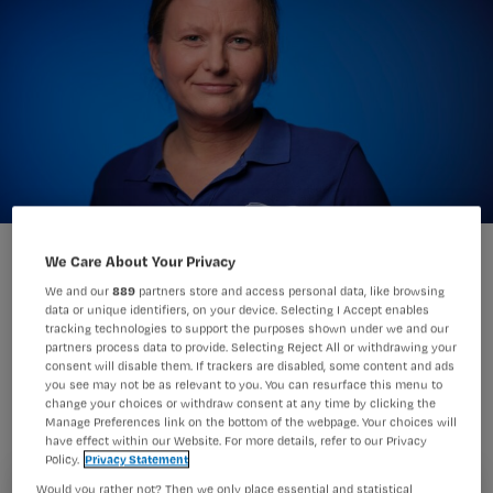
Jennifer Bergkamp: ‘De crux zit hem in de uitvoering.’
We Care About Your Privacy
Vincent Boon
Foto:
We and our
889
partners store and access personal data, like browsing
data or unique identifiers, on your device. Selecting I Accept enables
tracking technologies to support the purposes shown under we and our
Na maanden onderhandelen
partners process data to provide. Selecting Reject All or withdrawing your
consent will disable them. If trackers are disabled, some content and ads
verscheen onlangs dan toch eindelijk
you see may not be as relevant to you. You can resurface this menu to
change your choices or withdraw consent at any time by clicking the
het Hoofdlijnenakkoord. En wellicht is
Manage Preferences link on the bottom of the webpage. Your choices will
het haar eigen moedeloosheid; maar
have effect within our Website. For more details, refer to our Privacy
Policy.
Privacy Statement
Jennifer ziet vooral lege frasen.
Would you rather not? Then we only place essential and statistical