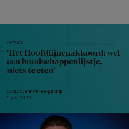
Nursing
W
Skip
Skip
Skip
voor
m
Inloggen
to
to
to
verpleegkundigen
wi
primary
main
footer
jo
navigation
content
Reader
st
Interactions
be
Actueel
'Het Hoofdlijnenakkoord: wel
een boodschappenlijstje,
niets te eten'
Jennifer Bergkamp
Auteur:
2 juni 2024