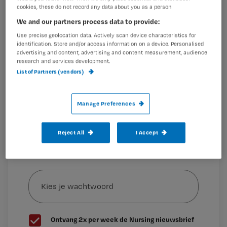
Registreren
cookies, these do not record any data about you as a person
We and our partners process data to provide:
Wil je dit artikel lezen?
Lege politieke frasen die lekker in het gehoor liggen maar
Use precise geolocation data. Actively scan device characteristics for
in de
identification. Store and/or access information on a device. Personalised
Maak gratis een account aan en lees 2
…
advertising and content, advertising and content measurement, audience
artikelen gratis per maand
research and services development.
List of Partners (vendors)
Al een account of abonnement?
Log dan in
Manage Preferences
Wat
is
Reject All
I Accept
je
e-
Kies
mailadres?
je
*
wachtwoord
G
Ontvang 2x per week de Nursing nieuwsbrief