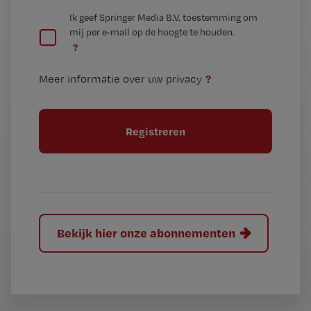
e
G
Ik geef Springer Media B.V. toestemming om
e
mij per e-mail op de hoogte te houden.
e
n
?
e
t
n
i
?
Meer informatie over uw privacy
t
t
i
e
t
l
e
l
?
Bekijk hier onze abonnementen