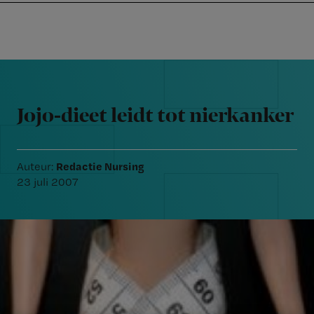
Nursing
W
Skip
Skip
Skip
voor
m
Inloggen
to
to
to
verpleegkundigen
wi
primary
main
footer
jo
navigation
content
Reader
st
Interactions
be
Jojo-dieet leidt tot nierkanker
Redactie Nursing
Auteur:
23 juli 2007