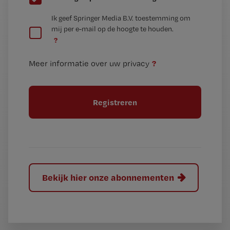
e
G
Ik geef Springer Media B.V. toestemming om
e
mij per e-mail op de hoogte te houden.
e
n
?
e
t
n
i
?
Meer informatie over uw privacy
t
t
i
e
t
l
e
l
?
Bekijk hier onze abonnementen