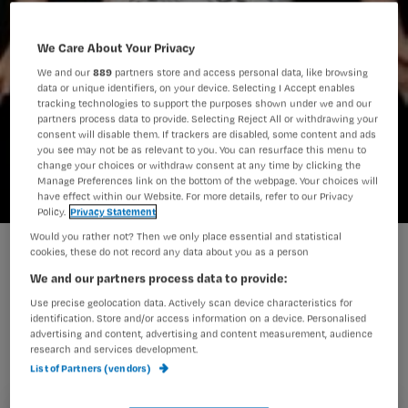
We Care About Your Privacy
We and our
889
partners store and access personal data, like browsing
data or unique identifiers, on your device. Selecting I Accept enables
tracking technologies to support the purposes shown under we and our
partners process data to provide. Selecting Reject All or withdrawing your
consent will disable them. If trackers are disabled, some content and ads
you see may not be as relevant to you. You can resurface this menu to
change your choices or withdraw consent at any time by clicking the
Manage Preferences link on the bottom of the webpage. Your choices will
have effect within our Website. For more details, refer to our Privacy
Policy.
Privacy Statement
Would you rather not? Then we only place essential and statistical
Jojo-dieet leidt tot nierkanker
cookies, these do not record any data about you as a person
We and our partners process data to provide:
Use precise geolocation data. Actively scan device characteristics for
Vrouwen die regelmatig afvallen en
identification. Store and/or access information on a device. Personalised
advertising and content, advertising and content measurement, audience
weer aankomen, lopen een groot risico
research and services development.
List of Partners (vendors)
om nierkanker te krijgen.