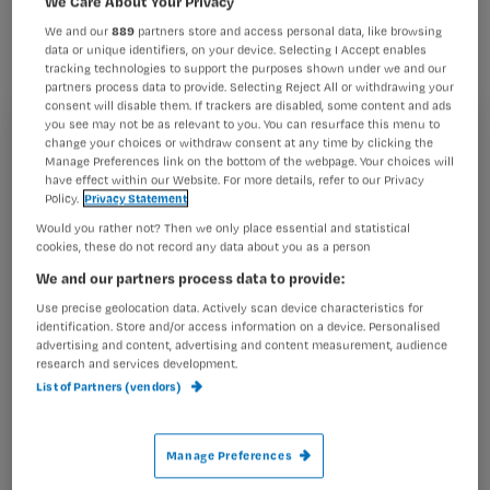
We Care About Your Privacy
Leenders krijgt de vijftiende Ereprijs
We and our
889
partners store and access personal data, like browsing
van het Fonds Psychische
data or unique identifiers, on your device. Selecting I Accept enables
tracking technologies to support the purposes shown under we and our
Gezondheid. Zij ontvangt deze prijs
partners process data to provide. Selecting Reject All or withdrawing your
voor haar grote inzet voor de
consent will disable them. If trackers are disabled, some content and ads
you see may not be as relevant to you. You can resurface this menu to
Verwenzorg in Nederland. Prof. dr.
Registreren
change your choices or withdraw consent at any time by clicking the
Manage Preferences link on the bottom of the webpage. Your choices will
Paul Schnabel, voorzitter van het
have effect within our Website. For more details, refer to our Privacy
Wil je dit artikel lezen?
Policy.
Privacy Statement
Fonds, reikt de prijs uit
Would you rather not? Then we only place essential and statistical
Maak gratis een account aan en lees 2
…
cookies, these do not record any data about you as a person
artikelen gratis per maand
We and our partners process data to provide:
Al een account of abonnement?
Log dan in
Use precise geolocation data. Actively scan device characteristics for
identification. Store and/or access information on a device. Personalised
advertising and content, advertising and content measurement, audience
research and services development.
List of Partners (vendors)
Wat
is
je
Manage Preferences
e-