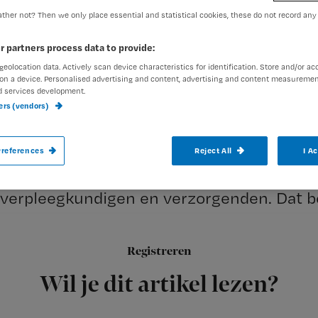
ther not? Then we only place essential and statistical cookies, these do not record any
Redactie Nursing
1 maart 20
Auteur:
r partners process data to provide:
geolocation data. Actively scan device characteristics for identification. Store and/or ac
on a device. Personalised advertising and content, advertising and content measuremen
d services development.
ners (vendors)
Gisteren maakte het kabinet bekend dat e
references
Reject All
I A
worden bezuinigd. Onderdeel daarvan is h
verpleegkundigen en verzorgenden. Dat b
Registreren
Door de
Wil je dit artikel lezen?