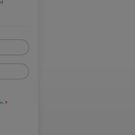
nd
?
n.