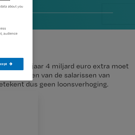
 data about you
13
cess
t, audience
r volgend jaar 4 miljard euro extra moet
ccept
et bevriezen van de salarissen van
etekent dus geen loonsverhoging.