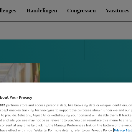
llenges
Handelingen
Congressen
Vacatures
bout Your Privacy
889
partners store and access personal data, like browsing data or unique identifiers, on
Kabinet: bevr
Accept enables tracking technologies to support the purposes shown under we and our 
 to provide. Selecting Reject All or withdrawing your consent will disable them. If tracker
verpleegkund
t and ads you see may not be as relevant to you. You can resurface this menu to chan
consent at any time by clicking the Manage Preferences link on the bottom of the webp
have effect within our Website. For more details, refer to our Privacy Policy.
Privacy Sta