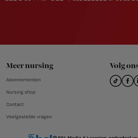
Footer
Meer nursing
Volg on
Abonnementen
Nursing shop
Contact
Veelgestelde vragen
© BSL Media & Learning, onderdeel v