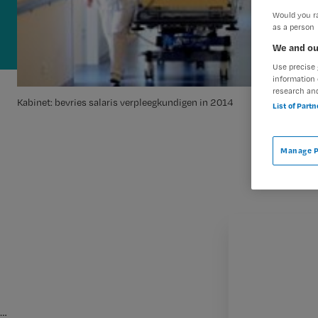
Would you ra
as a person
We and ou
Use precise 
information 
research an
Kabinet: bevries salaris verpleegkundigen in 2014
List of Part
Manage P
…