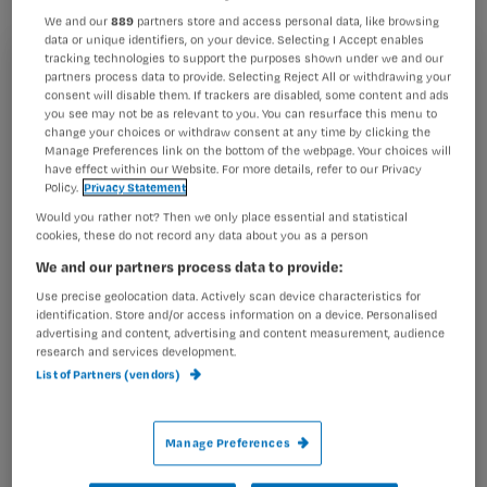
Kamer wil dat het salaris van
We and our
889
partners store and access personal data, like browsing
bestuurders in de zorg aan de
data or unique identifiers, on your device. Selecting I Accept enables
tracking technologies to support the purposes shown under we and our
Balkenende-norm gaat voldoen. Het
Registreren
partners process data to provide. Selecting Reject All or withdrawing your
consent will disable them. If trackers are disabled, some content and ads
kabinet zit op de lijn dat de sector zelf
you see may not be as relevant to you. You can resurface this menu to
Wil je dit artikel lezen?
change your choices or withdraw consent at any time by clicking the
met een code komt
Manage Preferences link on the bottom of the webpage. Your choices will
Maak gratis een account aan en lees 2
…
have effect within our Website. For more details, refer to our Privacy
Policy.
Privacy Statement
artikelen gratis per maand
Would you rather not? Then we only place essential and statistical
Al een account of abonnement?
Log dan in
cookies, these do not record any data about you as a person
We and our partners process data to provide:
Use precise geolocation data. Actively scan device characteristics for
identification. Store and/or access information on a device. Personalised
Wat
advertising and content, advertising and content measurement, audience
is
research and services development.
List of Partners (vendors)
je
e-
Kies
mailadres?
Manage Preferences
je
*
wachtwoord