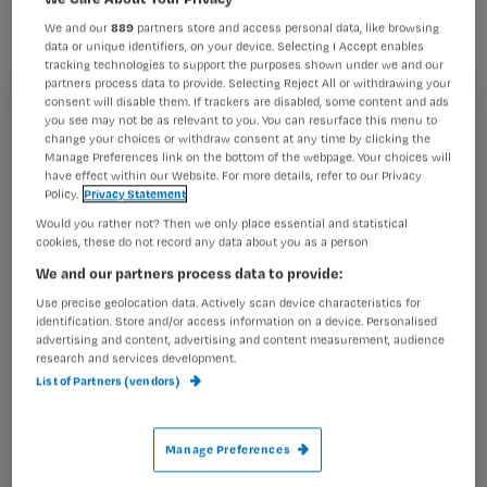
van een mutatie van een variant van
We and our
889
partners store and access personal data, like browsing
de vogelgriep is kleiner dan eerder
data or unique identifiers, on your device. Selecting I Accept enables
tracking technologies to support the purposes shown under we and our
werd gedacht.
partners process data to provide. Selecting Reject All or withdrawing your
consent will disable them. If trackers are disabled, some content and ads
Registreren
you see may not be as relevant to you. You can resurface this menu to
change your choices or withdraw consent at any time by clicking the
Wil je dit artikel lezen?
Manage Preferences link on the bottom of the webpage. Your choices will
Deze conclusie trekt het Amerikaanse centrum voor de
have effect within our Website. For more details, refer to our Privacy
handhaving
Policy.
Privacy Statement
Maak gratis een account aan en lees 2
…
Would you rather not? Then we only place essential and statistical
artikelen gratis per maand
cookies, these do not record any data about you as a person
We and our partners process data to provide:
Al een account of abonnement?
Log dan in
Use precise geolocation data. Actively scan device characteristics for
identification. Store and/or access information on a device. Personalised
advertising and content, advertising and content measurement, audience
research and services development.
Wat
List of Partners (vendors)
is
je
e-
Manage Preferences
Kies
mailadres?