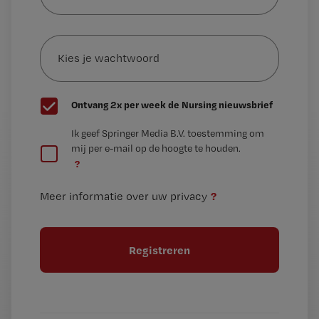
je
e-
Kies
mailadres?
je
*
wachtwoord
G
Ontvang 2x per week de Nursing nieuwsbrief
e
G
Ik geef Springer Media B.V. toestemming om
e
mij per e-mail op de hoogte te houden.
e
n
?
e
t
n
i
?
Meer informatie over uw privacy
t
t
i
e
t
l
e
l
?