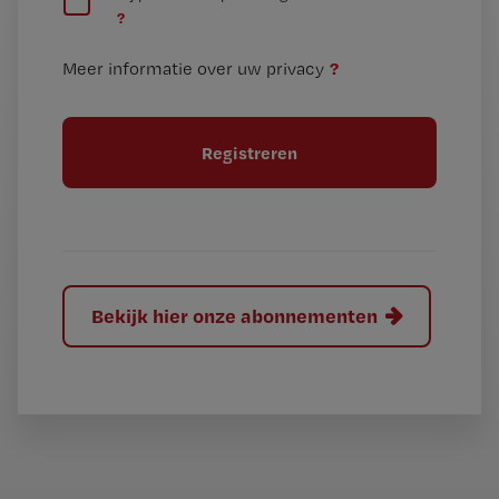
n
?
e
t
n
i
?
Meer informatie over uw privacy
t
t
i
e
t
l
e
l
?
Bekijk hier onze abonnementen