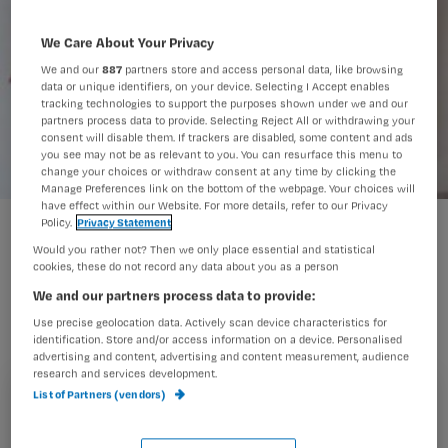
We Care About Your Privacy
We and our
887
partners store and access personal data, like browsing
data or unique identifiers, on your device. Selecting I Accept enables
tracking technologies to support the purposes shown under we and our
partners process data to provide. Selecting Reject All or withdrawing your
consent will disable them. If trackers are disabled, some content and ads
you see may not be as relevant to you. You can resurface this menu to
change your choices or withdraw consent at any time by clicking the
Manage Preferences link on the bottom of the webpage. Your choices will
have effect within our Website. For more details, refer to our Privacy
tofvanstof
Policy.
Privacy Statement
Would you rather not? Then we only place essential and statistical
cookies, these do not record any data about you as a person
We and our partners process data to provide:
Wat weet jij?
Use precise geolocation data. Actively scan device characteristics for
identification. Store and/or access information on a device. Personalised
advertising and content, advertising and content measurement, audience
research and services development.
List of Partners (vendors)
Doe de quiz en maak kans op een vrolijk memobord van
Registreren
Tof van Stof, de spannende thriller Het Experiment, of
Wil je dit artikel lezen?