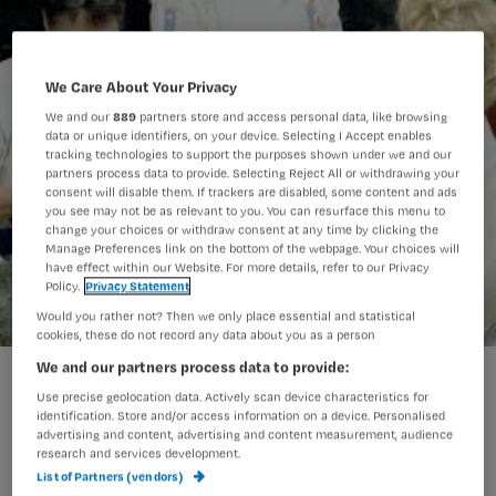
We Care About Your Privacy
We and our
889
partners store and access personal data, like browsing
data or unique identifiers, on your device. Selecting I Accept enables
tracking technologies to support the purposes shown under we and our
partners process data to provide. Selecting Reject All or withdrawing your
consent will disable them. If trackers are disabled, some content and ads
you see may not be as relevant to you. You can resurface this menu to
change your choices or withdraw consent at any time by clicking the
Manage Preferences link on the bottom of the webpage. Your choices will
have effect within our Website. For more details, refer to our Privacy
Policy.
Privacy Statement
Would you rather not? Then we only place essential and statistical
cookies, these do not record any data about you as a person
We and our partners process data to provide:
Kennisquiz Wet BIG
Use precise geolocation data. Actively scan device characteristics for
identification. Store and/or access information on a device. Personalised
advertising and content, advertising and content measurement, audience
research and services development.
Deze kennisquiz hoort bij het artikel
List of Partners (vendors)