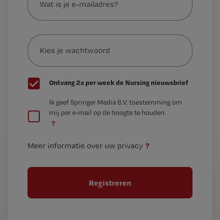
je
e-
Kies
mailadres?
je
*
wachtwoord
G
Ontvang 2x per week de Nursing nieuwsbrief
e
G
Ik geef Springer Media B.V. toestemming om
e
mij per e-mail op de hoogte te houden.
e
n
?
e
t
n
i
?
Meer informatie over uw privacy
t
t
i
e
t
l
e
l
?