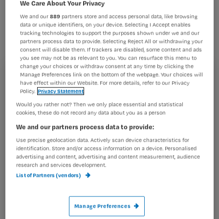
zorgaanbieder Surplus. Het keurmerk
We Care About Your Privacy
We and our
889
partners store and access personal data, like browsing
is het resultaat van een
data or unique identifiers, on your device. Selecting I Accept enables
burgerinitiatief: ‘De Kruisvereniging’,
tracking technologies to support the purposes shown under we and our
partners process data to provide. Selecting Reject All or withdrawing your
die strijdt voor de terugkeer van de
consent will disable them. If trackers are disabled, some content and ads
you see may not be as relevant to you. You can resurface this menu to
wijkzuster.
change your choices or withdraw consent at any time by clicking the
Manage Preferences link on the bottom of the webpage. Your choices will
Registreren
have effect within our Website. For more details, refer to our Privacy
Policy.
Privacy Statement
Wil je dit artikel lezen?
Would you rather not? Then we only place essential and statistical
‘Kruiswerk Keurmerk’ is ontwikkeld op initiatief
cookies, these do not record any data about you as a person
Maak gratis een account aan en lees 2
…
We and our partners process data to provide:
artikelen gratis per maand
Use precise geolocation data. Actively scan device characteristics for
identification. Store and/or access information on a device. Personalised
Al een account of abonnement?
Log dan in
advertising and content, advertising and content measurement, audience
research and services development.
List of Partners (vendors)
Wat
is
Manage Preferences
je