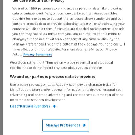
wil meer inzicht krijgen in het
We and our
889
partners store and access personal data, like browsing
ontstaan en ziekteverloop van het RS-
data or unique identifiers, on your device. Selecting I Accept enables
tracking technologies to support the purposes shown under we and our
virus.
partners process data to provide. Selecting Reject All or withdrawing your
consent will disable them. If trackers are disabled, some content and ads
you see may not be as relevant to you. You can resurface this menu to
Registreren
change your choices or withdraw consent at any time by clicking the
Manage Preferences link on the bottom of the webpage. Your choices will
Wil je dit artikel lezen?
have effect within our Website. For more details, refer to our Privacy
Die luchtweginfectie hebben bijna alle kinderen als ze
Policy.
Privacy Statement
twee
Maak gratis een account aan en lees 2
Would you rather not? Then we only place essential and statistical
…
cookies, these do not record any data about you as a person
artikelen gratis per maand
We and our partners process data to provide:
Al een account of abonnement?
Log dan in
Use precise geolocation data. Actively scan device characteristics for
identification. Store and/or access information on a device. Personalised
advertising and content, advertising and content measurement, audience
research and services development.
Wat
List of Partners (vendors)
is
je
Manage Preferences
e-