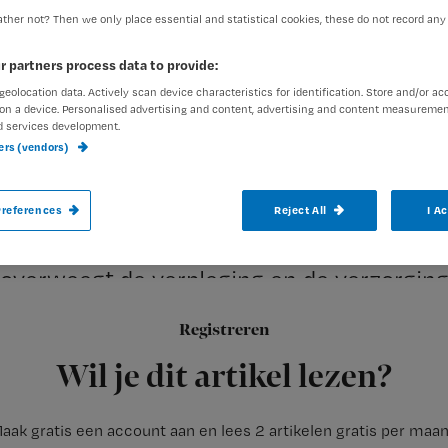
ther not? Then we only place essential and statistical cookies, these do not record any
r partners process data to provide:
Nienke Berends
11 septembe
Auteur:
geolocation data. Actively scan device characteristics for identification. Store and/or ac
on a device. Personalised advertising and content, advertising and content measuremen
d services development.
ners (vendors)
references
Reject All
I A
De geplande overheveling van de persoon
hoogstwaarschijnlijk niet door. Staatssec
overweegt de verpleging en de verzorging
Zorgverzekeringswet. Dat meldt Zorgvisie
Registreren
Wil je dit artikel lezen?
aak gratis een account aan en lees 2 artikelen gratis per maa