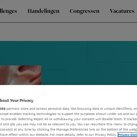
llenges
Handelingen
Congressen
Vacatures
bout Your Privacy
889
partners store and access personal data, like browsing data or unique identifiers, on
Knip verpleg
Accept enables tracking technologies to support the purposes shown under we and our 
 to provide. Selecting Reject All or withdrawing your consent will disable them. If tracker
t and ads you see may not be as relevant to you. You can resurface this menu to chan
waarschijnli
consent at any time by clicking the Manage Preferences link on the bottom of the webp
have effect within our Website. For more details, refer to our Privacy Policy.
Privacy Sta