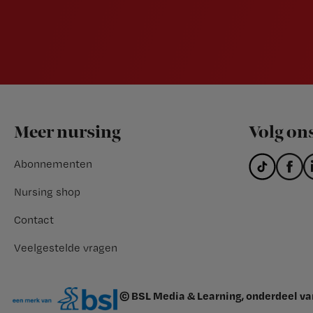
Footer
Meer nursing
Volg on
Abonnementen
Nursing shop
Contact
Veelgestelde vragen
© BSL Media & Learning, onderdeel v