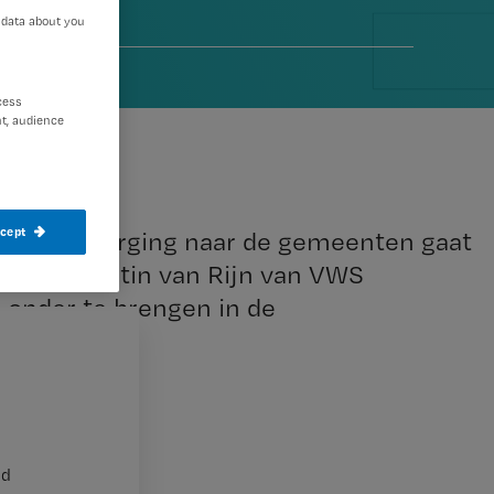
 data about you
r 2013
cess
t, audience
ccept
lijke verzorging naar de gemeenten gaat
retaris Martin van Rijn van VWS
 onder te brengen in de
.
nd