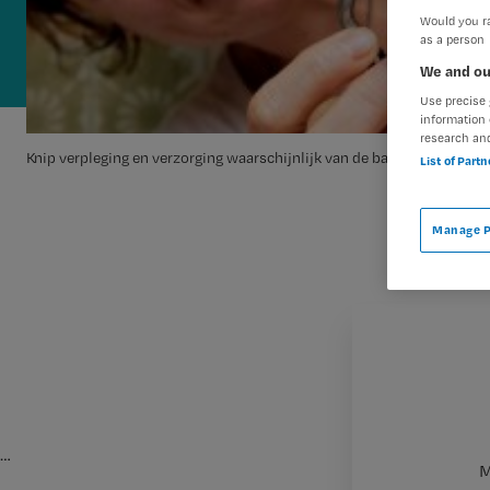
Would you ra
as a person
We and ou
Use precise 
information 
research an
Knip verpleging en verzorging waarschijnlijk van de baan
List of Part
Manage P
…
M