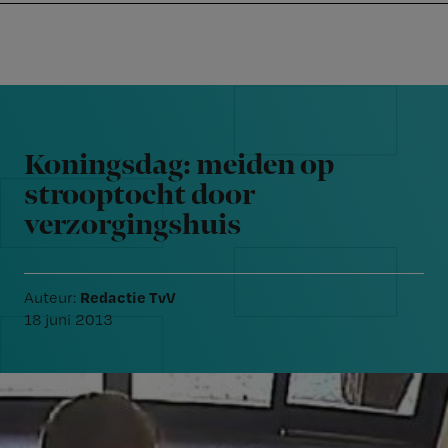
Nursing
W
Skip
Skip
Skip
voor
m
Inloggen
to
to
to
verpleegkundigen
wi
primary
main
footer
jo
navigation
content
Reader
st
Interactions
be
Koningsdag: meiden op
strooptocht door
verzorgingshuis
Redactie TvV
Auteur:
18 juni 2013