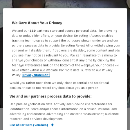
We Care About Your Privacy
We and our
889
partners store and access personal data, like browsing
data or unique identifiers, on your device. Selecting I Accept enables
tracking technologies to support the purposes shown under we and our
partners process data to provide. Selecting Reject All or withdrawing your
consent will disable them. If trackers are disabled, some content and ads
you see may not be as relevant to you. You can resurface this menu to
change your choices or withdraw consent at any time by clicking the
Manage Preferences link on the bottom of the webpage. Your choices will
have effect within our Website. For more details, refer to our Privacy
Policy.
Privacy Statement
Would you rather not? Then we only place essential and statistical
cookies, these do not record any data about you as a person
We and our partners process data to provide:
Use precise geolocation data. Actively scan device characteristics for
identification. Store and/or access information on a device. Personalised
advertising and content, advertising and content measurement, audience
Koningsdag: meiden op strooptocht door verzorgingshuis
research and services development.
List of Partners (vendors)