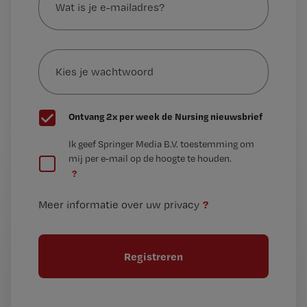
is
je
e-
Kies
mailadres?
je
*
wachtwoord
G
Ontvang 2x per week de Nursing nieuwsbrief
e
G
Ik geef Springer Media B.V. toestemming om
e
mij per e-mail op de hoogte te houden.
e
n
?
e
t
n
i
?
Meer informatie over uw privacy
t
t
i
e
t
l
e
l
?