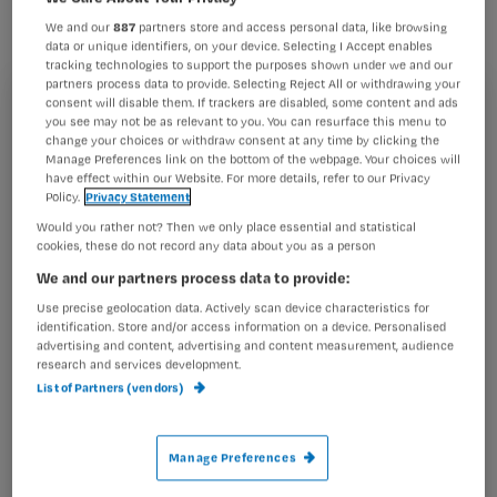
slapen dan zes uur per nacht hebben
We and our
887
partners store and access personal data, like browsing
zelfs verhoogde kans op obesitas, zo
data or unique identifiers, on your device. Selecting I Accept enables
tracking technologies to support the purposes shown under we and our
blijkt uit Amerikaans onderzoek.
partners process data to provide. Selecting Reject All or withdrawing your
consent will disable them. If trackers are disabled, some content and ads
Registreren
you see may not be as relevant to you. You can resurface this menu to
change your choices or withdraw consent at any time by clicking the
Wil je dit artikel lezen?
Manage Preferences link on the bottom of the webpage. Your choices will
have effect within our Website. For more details, refer to our Privacy
Onderzoekers aan de universiteit van Ohio volgden zo’n
Policy.
Privacy Statement
Maak gratis een account aan en lees 2
…
Would you rather not? Then we only place essential and statistical
artikelen gratis per maand
cookies, these do not record any data about you as a person
Al een account of abonnement?
Log dan in
We and our partners process data to provide:
Use precise geolocation data. Actively scan device characteristics for
identification. Store and/or access information on a device. Personalised
advertising and content, advertising and content measurement, audience
research and services development.
Wat
List of Partners (vendors)
is
je
e-
Manage Preferences
Kies
mailadres?