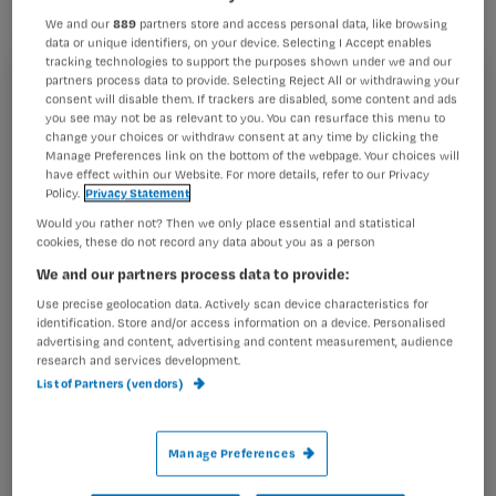
We and our
889
partners store and access personal data, like browsing
data or unique identifiers, on your device. Selecting I Accept enables
tracking technologies to support the purposes shown under we and our
partners process data to provide. Selecting Reject All or withdrawing your
De brancheorganisatie van thuiszorginstellingen
ActiZ
Registreren
consent will disable them. If trackers are disabled, some content and ads
had samen met een aantal thuiszorgorganisaties een kort
you see may not be as relevant to you. You can resurface this menu to
Wil je dit artikel lezen?
geding aangespannen tegen het ministerie van
change your choices or withdraw consent at any time by clicking the
Manage Preferences link on the bottom of the webpage. Your choices will
Volksgezondheid (VWS).
have effect within our Website. For more details, refer to our Privacy
Maak gratis een account aan en lees 2
…
Policy.
Privacy Statement
artikelen gratis per maand
Would you rather not? Then we only place essential and statistical
cookies, these do not record any data about you as a person
Al een account of abonnement?
Log dan in
We and our partners process data to provide:
Use precise geolocation data. Actively scan device characteristics for
identification. Store and/or access information on a device. Personalised
Wat
advertising and content, advertising and content measurement, audience
research and services development.
is
List of Partners (vendors)
je
e-
Kies
mailadres?
Manage Preferences
je
*