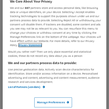
We Care About Your Privacy
op het Convenant Kwaliteitsimpuls
We and our
887
partners store and access personal data, like browsing
Langdurige Zorg dat staatssecretaris
data or unique identifiers, on your device. Selecting I Accept enables
Veldhuijzen van Zanten heeft gesloten
tracking technologies to support the purposes shown under we and our
partners process data to provide. Selecting Reject All or withdrawing your
met diverse brancheorganisaties.
consent will disable them. If trackers are disabled, some content and ads
you see may not be as relevant to you. You can resurface this menu to
change your choices or withdraw consent at any time by clicking the
Manage Preferences link on the bottom of the webpage. Your choices will
Registreren
have effect within our Website. For more details, refer to our Privacy
Policy.
Privacy Statement
Wil je dit artikel lezen?
Beroepsorganisatie NU’91 maakt zich zorgen of het
Would you rather not? Then we only place essential and statistical
beloofde geld werkelijk gebruikt
cookies, these do not record any data about you as a person
Maak gratis een account aan en lees 2
…
We and our partners process data to provide:
artikelen gratis per maand
Use precise geolocation data. Actively scan device characteristics for
Al een account of abonnement?
Log dan in
identification. Store and/or access information on a device. Personalised
advertising and content, advertising and content measurement, audience
research and services development.
List of Partners (vendors)
Wat
is
Manage Preferences
je