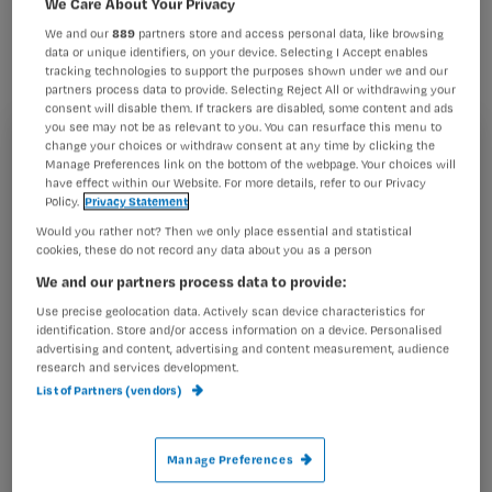
We Care About Your Privacy
verpleging en verzorging sinds 1995
We and our
889
partners store and access personal data, like browsing
gemiddeld fors zijn gestegen, is de
data or unique identifiers, on your device. Selecting I Accept enables
tracking technologies to support the purposes shown under we and our
kwaliteit er niet op vooruit gegaan. Dat
partners process data to provide. Selecting Reject All or withdrawing your
concludeert het Sociaal en Cultureel
consent will disable them. If trackers are disabled, some content and ads
you see may not be as relevant to you. You can resurface this menu to
Planbureau (SCP) in het rapport ‘Waar
change your choices or withdraw consent at any time by clicking the
Registreren
Manage Preferences link on the bottom of the webpage. Your choices will
voor ons belastinggeld’.
have effect within our Website. For more details, refer to our Privacy
Wil je dit artikel lezen?
Policy.
Privacy Statement
Would you rather not? Then we only place essential and statistical
Maak gratis een account aan en lees 2
…
cookies, these do not record any data about you as a person
artikelen gratis per maand
We and our partners process data to provide:
Use precise geolocation data. Actively scan device characteristics for
Al een account of abonnement?
Log dan in
identification. Store and/or access information on a device. Personalised
advertising and content, advertising and content measurement, audience
research and services development.
List of Partners (vendors)
Wat
is
je
Manage Preferences
e-