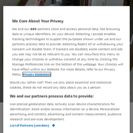
We Care About Your Privacy
We and our
889
partners store and access personal data, like browsing
data or unique identifiers, on your device. Selecting I Accept enables
tracking technologies to support the purposes shown under we and our
partners process data to provide. Selecting Reject All or withdrawing your
consent will disable them. If trackers are disabled, some content and ads
you see may not be as relevant to you. You can resurface this menu to
change your choices or withdraw consent at any time by clicking the
Manage Preferences link on the bottom of the webpage. Your choices will
have effect within our Website. For more details, refer to our Privacy
Policy.
Privacy Statement
Would you rather not? Then we only place essential and statistical
cookies, these do not record any data about you as a person
We and our partners process data to provide:
Use precise geolocation data. Actively scan device characteristics for
'Kwaliteit verzorgende ig in ouderenzorg in gevaar'
identification. Store and/or access information on a device. Personalised
advertising and content, advertising and content measurement, audience
research and services development.
List of Partners (vendors)