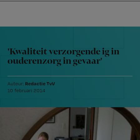
Nursing
W
Skip
Skip
Skip
voor
m
Inloggen
to
to
to
verpleegkundigen
wi
primary
main
footer
jo
navigation
content
Reader
st
Interactions
be
'Kwaliteit verzorgende ig in
ouderenzorg in gevaar'
Redactie TvV
Auteur:
10 februari 2014