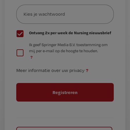
Kies
mailadres?
je
*
wachtwoord
G
Ontvang 2x per week de Nursing nieuwsbrief
e
G
Ik geef Springer Media B.V. toestemming om
e
mij per e-mail op de hoogte te houden.
e
n
?
e
t
n
i
?
Meer informatie over uw privacy
t
t
i
e
t
l
e
l
?