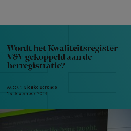
Nursing
W
Skip
Skip
Skip
voor
m
Inloggen
to
to
to
verpleegkundigen
wi
primary
main
footer
jo
navigation
content
Reader
st
Interactions
be
Wordt het Kwaliteitsregister
V&V gekoppeld aan de
herregistratie?
Nienke Berends
Auteur:
15 december 2014