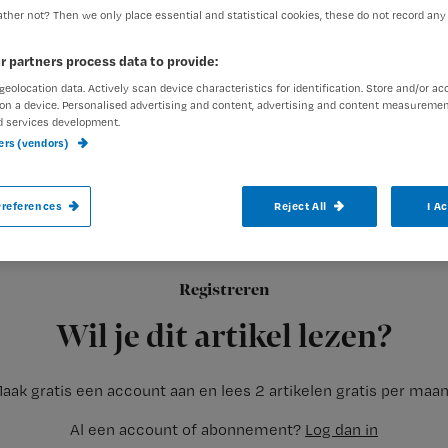
ther not? Then we only place essential and statistical cookies, these do not record any
r partners process data to provide:
Laura Jansen
18 november 2
Auteur:
geolocation data. Actively scan device characteristics for identification. Store and/or ac
on a device. Personalised advertising and content, advertising and content measuremen
d services development.
ners (vendors)
references
Reject All
I A
Onregelmatige diensten kunnen op lange 
brein, zo bleek onlangs uit onderzoek. Pro
Fysiologie van de Universiteit Leiden, hou
Registreren
ging met name bezig met
Wil je dit artikel lezen?
aak gratis een account aan en lees 2 artikelen gratis per maa
Al een account of abonnement?
Log dan in