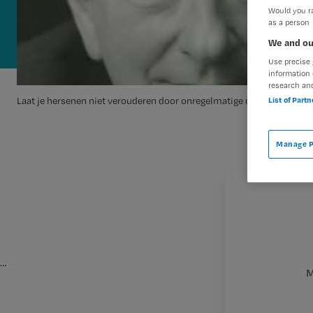
Would you ra
as a person
We and ou
Use precise 
information 
research an
List of Part
Laat je hersenen niet verouderen door onregelmatige diensten!
Manage P
…
M