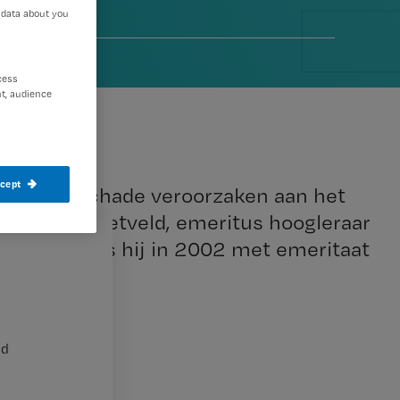
 data about you
014
cess
t, audience
ccept
termijn schade veroorzaken aan het
f. dr. Wop Rietveld, emeritus hoogleraar
dt zich sinds hij in 2002 met emeritaat
nd