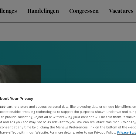
llenges
Handelingen
Congressen
Vacatures
Laat je hers
bout Your Privacy
889
partners store and access personal data, like browsing data or unique identifiers, on
verouderen 
Accept enables tracking technologies to support the purposes shown under we and our 
 to provide. Selecting Reject All or withdrawing your consent will disable them. If tracker
t and ads you see may not be as relevant to you. You can resurface this menu to chan
onregelmatig
consent at any time by clicking the Manage Preferences link on the bottom of the webp
have effect within our Website. For more details, refer to our Privacy Policy.
Privacy Sta