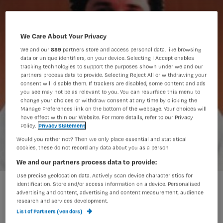
We Care About Your Privacy
We and our
889
partners store and access personal data, like browsing
data or unique identifiers, on your device. Selecting I Accept enables
tracking technologies to support the purposes shown under we and our
partners process data to provide. Selecting Reject All or withdrawing your
consent will disable them. If trackers are disabled, some content and ads
you see may not be as relevant to you. You can resurface this menu to
change your choices or withdraw consent at any time by clicking the
Manage Preferences link on the bottom of the webpage. Your choices will
have effect within our Website. For more details, refer to our Privacy
Policy.
Privacy Statement
Would you rather not? Then we only place essential and statistical
cookies, these do not record any data about you as a person
We and our partners process data to provide:
Use precise geolocation data. Actively scan device characteristics for
Laatste kans: win mooie dokter McDreamy!
identification. Store and/or access information on a device. Personalised
advertising and content, advertising and content measurement, audience
research and services development.
List of Partners (vendors)