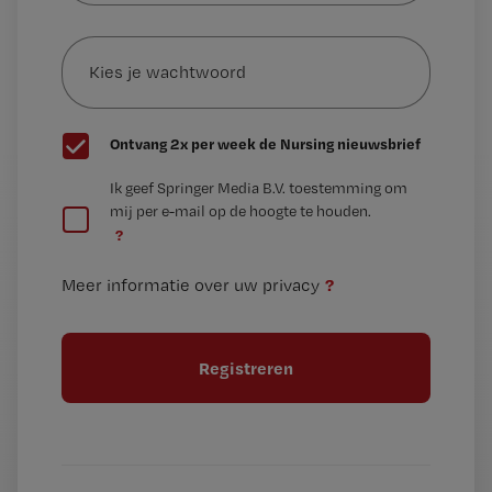
e-
Kies
mailadres?
je
*
wachtwoord
G
Ontvang 2x per week de Nursing nieuwsbrief
e
G
Ik geef Springer Media B.V. toestemming om
e
mij per e-mail op de hoogte te houden.
e
n
?
e
t
n
i
?
Meer informatie over uw privacy
t
t
i
e
t
l
e
l
?