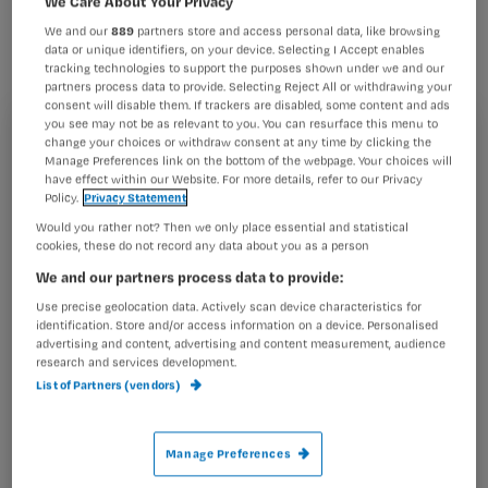
We Care About Your Privacy
bijsluiter van een medicijn niet
We and our
889
partners store and access personal data, like browsing
kunnen lezen, kunnen vanaf volgende
data or unique identifiers, on your device. Selecting I Accept enables
tracking technologies to support the purposes shown under we and our
maand terecht bij de Nationale
partners process data to provide. Selecting Reject All or withdrawing your
Bijsluiter Telefoon. Via dit 0900-
consent will disable them. If trackers are disabled, some content and ads
you see may not be as relevant to you. You can resurface this menu to
nummer is het mogelijk de
Registreren
change your choices or withdraw consent at any time by clicking the
Manage Preferences link on the bottom of the webpage. Your choices will
bijsluitertekst voorgelezen te krijgen
have effect within our Website. For more details, refer to our Privacy
Wil je dit artikel lezen?
Policy.
Privacy Statement
door
Would you rather not? Then we only place essential and statistical
Maak gratis een account aan en lees 2
…
cookies, these do not record any data about you as a person
artikelen gratis per maand
We and our partners process data to provide:
Al een account of abonnement?
Log dan in
Use precise geolocation data. Actively scan device characteristics for
identification. Store and/or access information on a device. Personalised
advertising and content, advertising and content measurement, audience
research and services development.
List of Partners (vendors)
Wat
is
je
Manage Preferences
e-