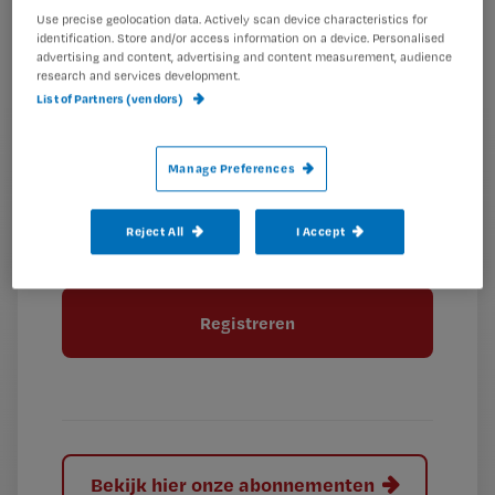
je
*
Use precise geolocation data. Actively scan device characteristics for
wachtwoord
identification. Store and/or access information on a device. Personalised
advertising and content, advertising and content measurement, audience
research and services development.
G
Ontvang 2x per week de Nursing nieuwsbrief
List of Partners (vendors)
e
G
Ik geef Springer Media B.V. toestemming om
e
mij per e-mail op de hoogte te houden.
e
Manage Preferences
n
?
e
t
n
i
Reject All
I Accept
?
Meer informatie over uw privacy
t
t
i
e
t
l
e
l
?
Bekijk hier onze abonnementen