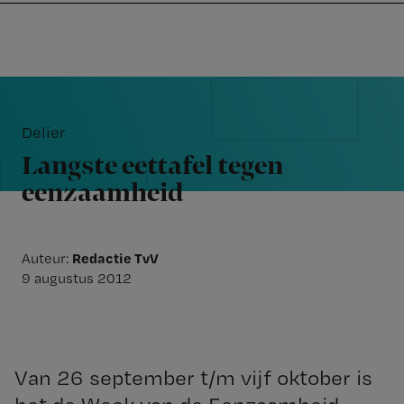
Nursing
W
Skip
Skip
Skip
voor
m
Inloggen
to
to
to
verpleegkundigen
wi
primary
main
footer
jo
navigation
content
Reader
st
Interactions
be
Delier
Langste eettafel tegen
eenzaamheid
Redactie TvV
Auteur:
9 augustus 2012
Van 26 september t/m vijf oktober is