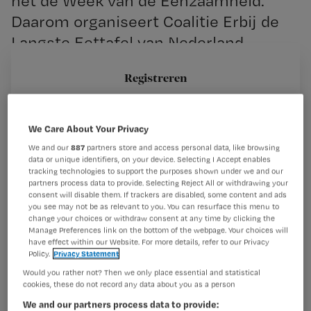
het de Week van de Eenzaamheid.
Daarom organiseert Coalitie Erbij de
Langste Eettafel van Nederland.
Registreren
Wil je dit artikel lezen?
Het idee erachter is dat mensen elkaar beter leren
kennen. Je kunt je
We Care About Your Privacy
Maak gratis een account aan en lees 2
…
We and our
887
partners store and access personal data, like browsing
artikelen gratis per maand
data or unique identifiers, on your device. Selecting I Accept enables
tracking technologies to support the purposes shown under we and our
Al een account of abonnement?
Log dan in
partners process data to provide. Selecting Reject All or withdrawing your
consent will disable them. If trackers are disabled, some content and ads
you see may not be as relevant to you. You can resurface this menu to
change your choices or withdraw consent at any time by clicking the
Manage Preferences link on the bottom of the webpage. Your choices will
Wat
have effect within our Website. For more details, refer to our Privacy
is
Policy.
Privacy Statement
je
Would you rather not? Then we only place essential and statistical
cookies, these do not record any data about you as a person
e-
Kies
mailadres?
We and our partners process data to provide: