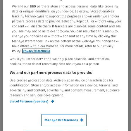
omdat de
verpleegkundige de regels
We and our
889
partners store and access personal data, like browsing
data or unique identifiers, on your device. Selecting I Accept enables
voor handhygiëne niet had gevolgd.
tracking technologies to support the purposes shown under we and our
partners process data to provide. Selecting Reject All or withdrawing your
Registreren
consent will disable them. If trackers are disabled, some content and ads
you see may not be as relevant to you. You can resurface this menu to
Wil je dit artikel lezen?
change your choices or withdraw consent at any time by clicking the
Manage Preferences link on the bottom of the webpage. Your choices will
Een van mijn aandachtsgebieden binnen het team is
have effect within our Website. For more details, refer to our Privacy
Maak gratis een account aan en lees 2
…
Policy.
Privacy Statement
artikelen gratis per maand
Would you rather not? Then we only place essential and statistical
cookies, these do not record any data about you as a person
Al een account of abonnement?
Log dan in
We and our partners process data to provide:
Use precise geolocation data. Actively scan device characteristics for
identification. Store and/or access information on a device. Personalised
advertising and content, advertising and content measurement, audience
Wat
research and services development.
is
List of Partners (vendors)
je
e-
Kies
mailadres?
Manage Preferences
je
*