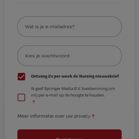
Wat
is
je
e-
Kies
mailadres?
je
*
wachtwoord
G
Ontvang 2x per week de Nursing nieuwsbrief
e
G
Ik geef Springer Media B.V. toestemming om
e
mij per e-mail op de hoogte te houden.
e
n
?
e
t
n
i
?
Meer informatie over uw privacy
t
t
i
e
t
l