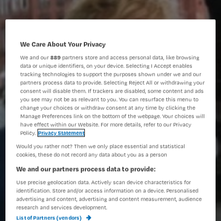
We Care About Your Privacy
We and our
889
partners store and access personal data, like browsing
data or unique identifiers, on your device. Selecting I Accept enables
tracking technologies to support the purposes shown under we and our
partners process data to provide. Selecting Reject All or withdrawing your
consent will disable them. If trackers are disabled, some content and ads
you see may not be as relevant to you. You can resurface this menu to
change your choices or withdraw consent at any time by clicking the
Manage Preferences link on the bottom of the webpage. Your choices will
have effect within our Website. For more details, refer to our Privacy
Policy.
Privacy Statement
Would you rather not? Then we only place essential and statistical
cookies, these do not record any data about you as a person
We and our partners process data to provide:
Use precise geolocation data. Actively scan device characteristics for
identification. Store and/or access information on a device. Personalised
advertising and content, advertising and content measurement, audience
research and services development.
List of Partners (vendors)