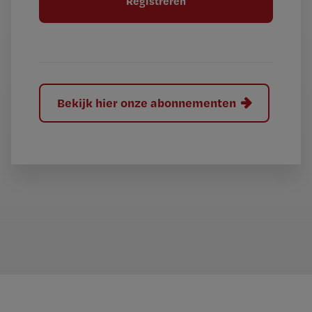
e
l
?
Bekijk hier onze abonnementen