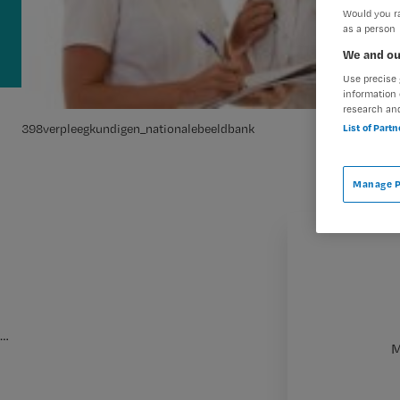
Would you ra
as a person
We and ou
Use precise 
information 
research an
List of Part
398verpleegkundigen_nationalebeeldbank
Manage P
…
M