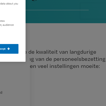
 data about you
cess
t, audience
ccept
ctoren die de kwaliteit van langdurige
e: afstemming van de personeelsbezetting
aarmee hebben veel instellingen moeite:
nd