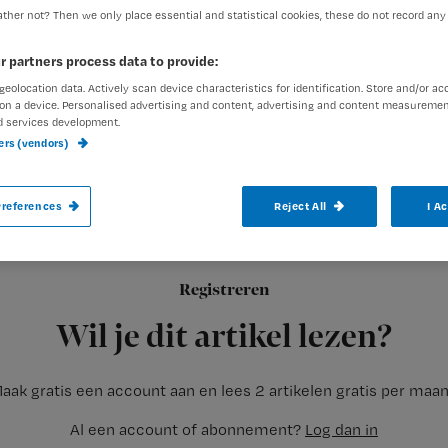
ther not? Then we only place essential and statistical cookies, these do not record any
r partners process data to provide:
Redactie TvV
20 maart 2012
Auteur:
geolocation data. Actively scan device characteristics for identification. Store and/or ac
on a device. Personalised advertising and content, advertising and content measuremen
d services development.
ners (vendors)
references
Reject All
I A
Het NIVEL heeft onderzoek gedaan naar fa
zorg bepalen. Een factor die hoog scoord
op de zorgvraag van patiënten. En juist d
Registreren
hoe stem je de bezetting
Wil je dit artikel lezen?
aak gratis een account aan en lees 2 artikelen gratis per maa
Al een account of abonnement?
Log dan in