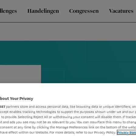
llenges
Handelingen
Congressen
Vacatures
bout Your Privacy
887
partners store and access personal data, like browsing data or unique identifiers, on
Leidraad vo
Accept enables tracking technologies to support the purposes shown under we and our 
 to provide. Selecting Reject All or withdrawing your consent will disable them. If tracker
t and ads you see may not be as relevant to you. You can resurface this menu to chan
personeelsb
consent at any time by clicking the Manage Preferences link on the bottom of the webp
have effect within our Website. For more details, refer to our Privacy Policy.
Privacy Sta